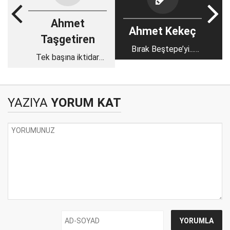
Ahmet
Ahmet Kekeç
Taşgetiren
Bırak Beştepe’yi...
Tek başına iktidar
Pensilvanya’ya bak!
nasıl çıkacak?
YAZIYA
YORUM KAT