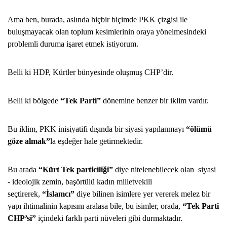
Ama ben, burada, aslında hiçbir biçimde PKK çizgisi ile
buluşmayacak olan toplum kesimlerinin oraya yönelmesindeki
problemli duruma işaret etmek istiyorum.
Belli ki HDP, Kürtler bünyesinde oluşmuş CHP’dir.
Belli ki bölgede
“Tek Parti”
dönemine benzer bir iklim vardır.
Bu iklim, PKK inisiyatifi dışında bir siyasi yapılanmayı
“ölümü
göze almak”
la eşdeğer hale getirmektedir.
Bu arada
“Kürt Tek particiliği”
diye nitelenebilecek olan siyasi
- ideolojik zemin, başörtülü kadın milletvekili
seçtirerek,
“İslamcı”
diye bilinen isimlere yer vererek melez bir
yapı ihtimalinin kapısını aralasa bile, bu isimler, orada,
“Tek Parti
CHP’si”
içindeki farklı parti nüveleri gibi durmaktadır.