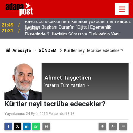
z
İletişim Başkanı Duran’ın “Dijital Egemenlik
21:31
Ekseninde 2. İletişim Şûrası ve Türkiye’nin Yeni
İletişim Vizyonu” başlıklı makales
Anasayfa
GÜNDEM
Kürtler neyi tecrübe edecekler?
Ahmet Taşgetiren
Yazarın Tüm Yazıları >
Kürtler neyi tecrübe edecekler?
Yayınlanma:
24 Eylül 2015 Perşembe 18:13