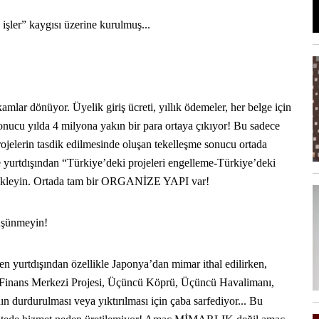
şler” kaygısı üzerine kurulmuş...
lar dönüyor. Üyelik giriş ücreti, yıllık ödemeler, her belge için
 sonucu yılda 4 milyona yakın bir para ortaya çıkıyor! Bu sadece
ojelerin tasdik edilmesinde oluşan tekelleşme sonucu ortada
e yurtdışından “Türkiye’deki projeleri engelleme-Türkiye’deki
ekleyin. Ortada tam bir ORGANİZE YAPI var!
düşünmeyin!
en yurtdışından özellikle Japonya’dan mimar ithal edilirken,
ul Finans Merkezi Projesi, Üçüncü Köprü, Üçüncü Havalimanı,
ın durdurulması veya yıktırılması için çaba sarfediyor... Bu