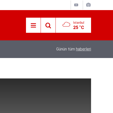
İstanbul
25 °C
12:53
Hava 40, asfalt 200 derece: Adana’da işçileri
Günün tüm
haberleri