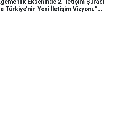
Egemenlik Ekseninde 2. İletişim Şûrası
e Türkiye’nin Yeni İletişim Vizyonu”
başlıklı makales