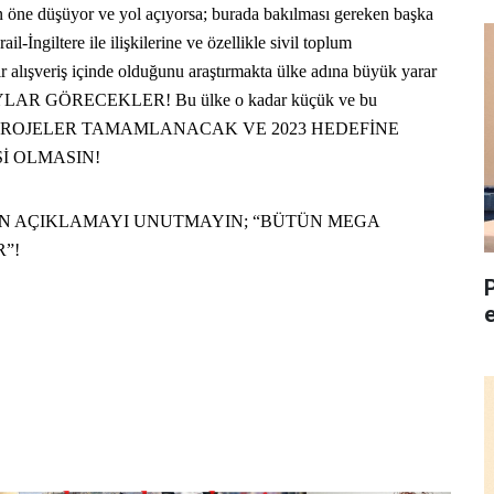
çin öne düşüyor ve yol açıyorsa; burada bakılması gereken başka
il-İngiltere ile ilişkilerine ve özellikle sivil toplum
bir alışveriş içinde olduğunu araştırmakta ülke adına büyük yarar
 GÖRECEKLER! Bu ülke o kadar küçük ve bu
l! BÜTÜN PROJELER TAMAMLANACAK VE 2023 HEDEFİNE
İ OLMASIN!
LAN AÇIKLAMAYI UNUTMAYIN; “BÜTÜN MEGA
”!