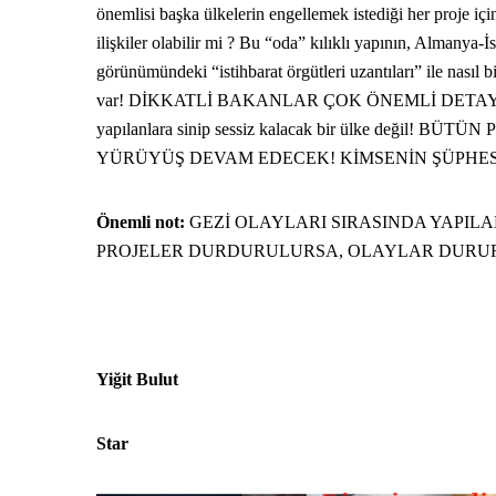
önemlisi başka ülkelerin engellemek istediği her proje i
ilişkiler olabilir mi ? Bu “oda” kılıklı yapının, Almanya-İsra
görünümündeki “istihbarat örgütleri uzantıları” ile nasıl 
var! DİKKATLİ BAKANLAR ÇOK ÖNEMLİ DETAYLAR
yapılanlara sinip sessiz kalacak bir ülke deği
YÜRÜYÜŞ DEVAM EDECEK! KİMSENİN ŞÜPHES
Önemli not:
GEZİ OLAYLARI SIRASINDA YAPI
PROJELER DURDURULURSA, OLAYLAR DURUR
Yiğit Bulut
Star