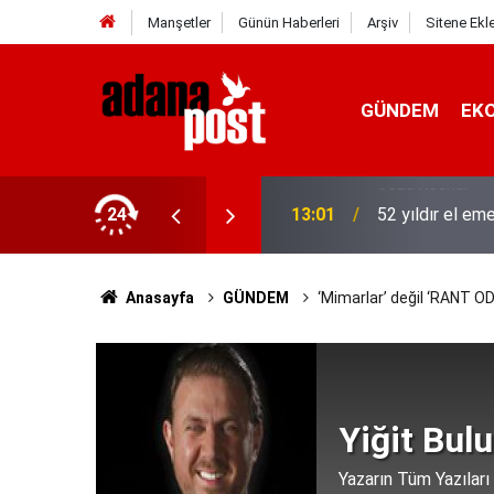
Manşetler
Günün Haberleri
Arşiv
Sitene Ekl
GÜNDEM
EK
hıs yakalandı, 3 milyon 924 bin TL
24
13:01
52 yıldır el em
Anasayfa
GÜNDEM
‘Mimarlar’ değil ‘RANT OD
Yiğit Bulu
Yazarın Tüm Yazıları