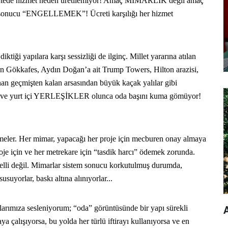
alitede hizmet neden üretilemiyor! Amaç MİMARLIK değil amaç
ev sonucu “ENGELLEMEK”! Ücreti karşılığı her hizmet
i yapılara karşı sessizliği de ilginç. Millet yararına atılan
en Gökkafes, Aydın Doğan’a ait Trump Towers, Hilton arazisi,
anan geçmişten kalan arsasından büyük kaçak yalılar gibi
şı ve yurt içi YERLEŞİKLER olunca oda başını kuma gömüyor!
lemeler. Her mimar, yapacağı her proje için mecburen onay almaya
je için ve her metrekare için “tasdik harcı” ödemek zorunda.
belli değil. Mimarlar sistem sonucu korkutulmuş durumda,
suyorlar, baskı altına alınıyorlar...
larımıza sesleniyorum; “oda” görüntüsünde bir yapı sürekli
A
 çalışıyorsa, bu yolda her türlü iftirayı kullanıyorsa ve en