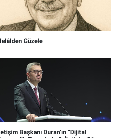
Helâlden Güzele
letişim Başkanı Duran’ın “Dijital