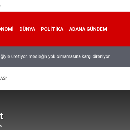
e
ONOMI
DÜNYA
POLİTİKA
ADANA GÜNDEM
eğiyle üretiyor, mesleğin yok olmamasına karşı direniyor
ASI’
t
 >