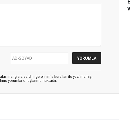
v
ar, inançlara saldırı içeren, imla kuralları ile yazılmamış,
zılmış yorumlar onaylanmamaktadır.