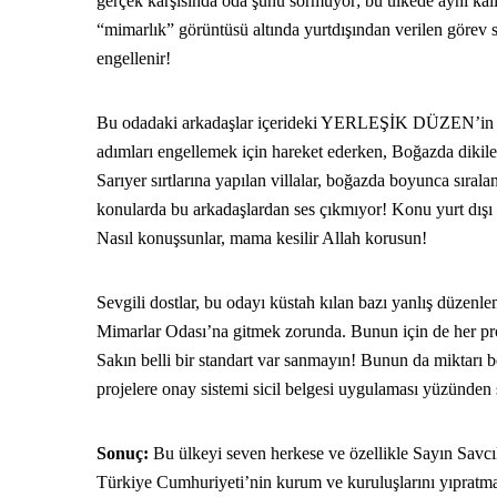
gerçek karşısında oda şunu sormuyor; bu ülkede aynı k
“mimarlık” görüntüsü altında yurtdışından verilen gör
engellenir!
Bu odadaki arkadaşlar içerideki YERLEŞİK DÜZEN’in diktiğ
adımları engellemek için hareket ederken, Boğazda dikil
Sarıyer sırtlarına yapılan villalar, boğazda boyunca sıral
konularda bu arkadaşlardan ses çıkmıyor! Konu yurt dı
Nasıl konuşsunlar, mama kesilir Allah korusun!
Sevgili dostlar, bu odayı küstah kılan bazı yanlış düzen
Mimarlar Odası’na gitmek zorunda. Bunun için de her pro
Sakın belli bir standart var sanmayın! Bunun da miktarı 
projelere onay sistemi sicil belgesi uygulaması yüzünden su
Sonuç:
Bu ülkeyi seven herkese ve özellikle Sayın Savcı
Türkiye Cumhuriyeti’nin kurum ve kuruluşlarını yıpratmaya