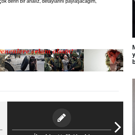
çok derin bir analiz, detaylarını paylaşacağım,
y
b