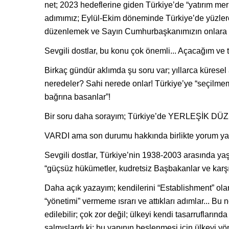
net; 2023 hedeflerine giden Türkiye’de “yatırım merke
adımımız; Eylül-Ekim döneminde Türkiye’de yüzlerce
düzenlemek ve Sayın Cumhurbaşkanımızın onlara h
Sevgili dostlar, bu konu çok önemli... Açacağım ve t
Birkaç gündür aklımda şu soru var; yıllarca küresel 
neredeler? Sahi nerede onlar! Türkiye’ye “seçil
bağrına basanlar”!
Bir soru daha sorayım; Türkiye’de YERLEŞİK DÜZ
VARDI ama son durumu hakkında birlikte yorum y
Sevgili dostlar, Türkiye’nin 1938-2003 arasında yaş
“güçsüz hükümetler, kudretsiz Başbakanlar ve k
Daha açık yazayım; kendilerini “Establishment” 
“yönetimi” vermeme ısrarı ve attıkları adımlar... Bu 
edilebilir; çok zor değil; ülkeyi kendi tasarrufları
salmışlardı ki; bu yapının beslenmesi için ülkeyi