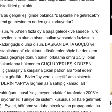
tedikleri gibi oldu...
uya bu gerçek eşliğinde bakınca “Başkanlık ne getirecek”?
stemi gelmesinden neden çok korkuyorlar?
a olsun, % 50’den fazla oyla başa gelecek ve sadece Türk
seçilen kim olursa olsun, halkın yarısından fazlasının
e kadar güçlü olursa olsun, BAŞKAN DAHA GÜÇLÜ ve
tablishment” olduklarını düşünenler böyle bir denklem
ktada geçmişe dönün bakın; ortalama ömrü 1.5 yıl olan
z Başbakanlarına hükmeden GÜÇLÜ YERLEŞİK DÜZEN!
 iç çamaşırıyla karşısına çıkan patronlara “biat eden”
ını gördük... Bizler “oy verdik, seçtik” ama sistemin
” O DERİN YAPIYA rağmen asla sahip çıkamadılar!
oyulduğunu, nasıl “seçilmeyen odaklar” tarafından 2003’e
ak diyorum ki; Türkiye’de sistemi kusursuz bir hale getirmek
IŞI! Eyalet, bölünme ve daha birçok yalan propaganda, bu