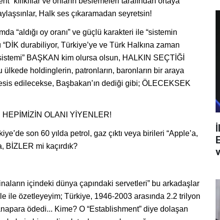
” kılıklılar ve onların beslemeleri tarafından ortaya
 paylaşsınlar, Halk ses çıkaramadan seyretsin!
 “aldığı oy oranı” ve güçlü karakteri ile “sistemin
“DİK durabiliyor, Türkiye’ye ve Türk Halkına zaman
 “sistemi” BAŞKAN kim olursa olsun, HALKIN SEÇTİĞİ
 ülkede holdinglerin, patronların, baronların bir araya
en tesis edilecekse, Başbakan’ın dediği gibi; ÖLECEKSEK
 HEPİMİZİN OLANI YİYENLER!
İ
ye’de son 60 yılda petrol, gaz çıktı veya birileri “Apple’a,
da, BİZLER mi kaçırdık?
v
aların içindeki dünya çapındaki servetleri” bu arkadaşlar
 ile özetleyeyim; Türkiye, 1946-2003 arasında 2.2 trilyon
e anapara ödedi... Kime? O “Establishment” diye dolaşan