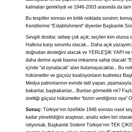
kalmaları gerekliydi ve 1946-2003 arasında da tam is
Bu tespitler sonrası en kritik noktada soralım; kon
Kendilerine “Establishment” diyenler Başkanlık Si
Sevgili dostlar, sebep çok açık; seçilen kim olurs
Halkına karşı sorumlu olacak... Daha açık yazayım; 
doğrudan desteğini alacak ve YERLEŞİK YAPI n
daha derine ayak basma imkanına sahip olacak! “Es
içinde “at oynatacak” alan bulamayacaklar... Bu no
hükümetler ve güçsüz koalisyonların kudretsi
Medya patronlarının evinde tatil yapan, pijamasıyla,
bakanlar, başbakanlar... Bunları görmedik mi? Fazlas
ürettiği güçsüz hükümetler “bizim verdiğimiz oya
Sonuç:
Türkiye’nin özellikle 1946 sonrası nasıl s
kadar yönetildiğini araştıran, analiz eden biri olar
istiyorsak, Başkanlık Sistemi Türkiye’nin TEK ÇIK