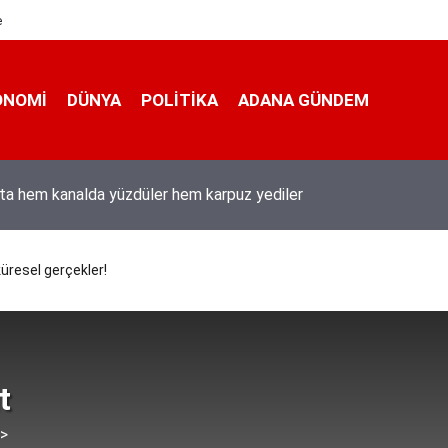
e
ONOMI
DÜNYA
POLİTİKA
ADANA GÜNDEM
ı Duran’ın “Dijital Egemenlik Ekseninde 2. İletişim Şûrası ve Türkiy
izyonu” başlıklı makales
küresel gerçekler!
t
 >