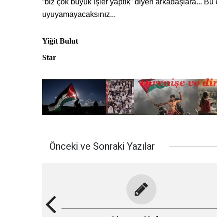
“biz çok büyük işler yaptık” diyen arkadaşlara... Bu 
uyuyamayacaksınız...
Yiğit Bulut
Star
Önceki ve Sonraki Yazılar