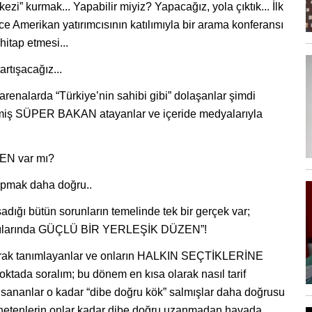
zi” kurmak... Yapabilir miyiz? Yapacağız, yola çıktık... İlk
 Amerikan yatırımcısının katılımıyla bir arama konferansı
itap etmesi...
artışacağız...
arenalarda “Türkiye’nin sahibi gibi” dolaşanlar şimdi
memiş SÜPER BAKAN atayanlar ve içeride medyalarıyla
EN var mı?
apmak daha doğru..
adığı bütün sorunların temelinde tek bir gerçek var;
arşılarında GÜÇLÜ BİR YERLEŞİK DÜZEN”!
olarak tanımlayanlar ve onların HALKIN SEÇTİKLERİNE
noktada soralım; bu dönem en kısa olarak nasıl tarif
nda sananlar o kadar “dibe doğru kök” salmışlar daha doğrusu
 yönetenlerin onlar kadar dibe doğru uzanmadan havada