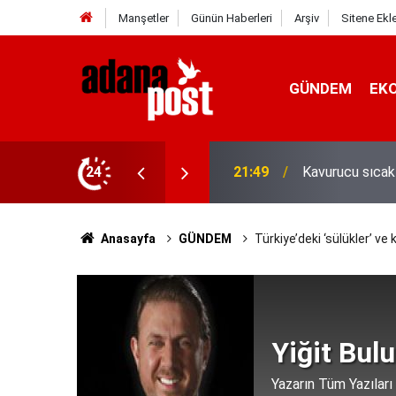
Manşetler
Günün Haberleri
Arşiv
Sitene Ekl
GÜNDEM
EK
İletişim Başkan
z yediler
24
21:31
Yeni İletişim V
Anasayfa
GÜNDEM
Türkiye’deki ‘sülükler’ ve 
Yiğit Bulu
Yazarın Tüm Yazıları