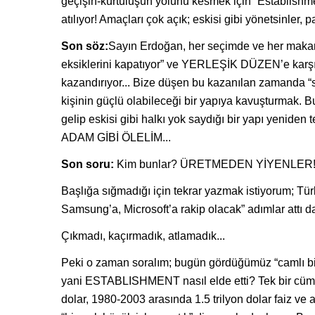
geçişin-kurtuluşun yolunu kesmek için “Establishment
atılıyor! Amaçları çok açık; eskisi gibi yönetsinler,
Son söz:
Sayın Erdoğan, her seçimde ve her makamda
eksiklerini kapatıyor” ve YERLEŞİK DÜZEN’e karşı 
kazandırıyor... Bize düşen bu kazanılan zamanda
kişinin güçlü olabileceği bir yapıya kavuşturmak. Bu
gelip eskisi gibi halkı yok saydığı bir yapı yenid
ADAM GİBİ ÖLELİM...
Son soru:
Kim bunlar? ÜRETMEDEN YİYENLER!
Başlığa sığmadığı için tekrar yazmak istiyorum; Türki
Samsung’a, Microsoft’a rakip olacak” adımlar attı 
Çıkmadı, kaçırmadık, atlamadık...
Peki o zaman soralım; bugün gördüğümüz “camlı bin
yani ESTABLISHMENT nasıl elde etti? Tek bir cümle
dolar, 1980-2003 arasında 1.5 trilyon dolar faiz v