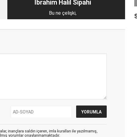
İbrahim Halil Sipahi
Bu ne çelişki,
S
ar, inançlara saldırı içeren, imla kuralları ile yazılmamış,
zılmış yorumlar onaylanmamaktadır.