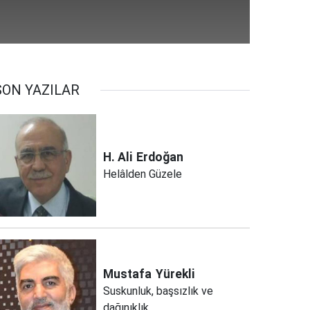
SON YAZILAR
H. Ali
Erdoğan
Helâlden Güzele
Mustafa
Yürekli
Suskunluk, başsızlık ve
dağınıklık..