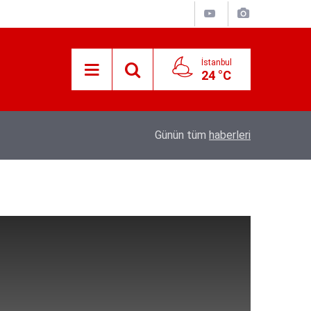
İstanbul
24 °C
e’nin
21:25
Akyaka'yı aratmayan Bucak Vadisi doğaseverl
Günün tüm
haberleri