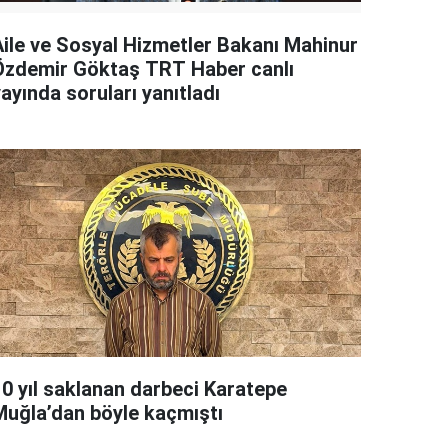
Aile ve Sosyal Hizmetler Bakanı Mahinur
Özdemir Göktaş TRT Haber canlı
ayında soruları yanıtladı
10 yıl saklanan darbeci Karatepe
Muğla’dan böyle kaçmıştı