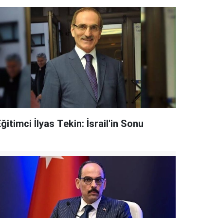
ğitimci İlyas Tekin: İsrail'in Sonu