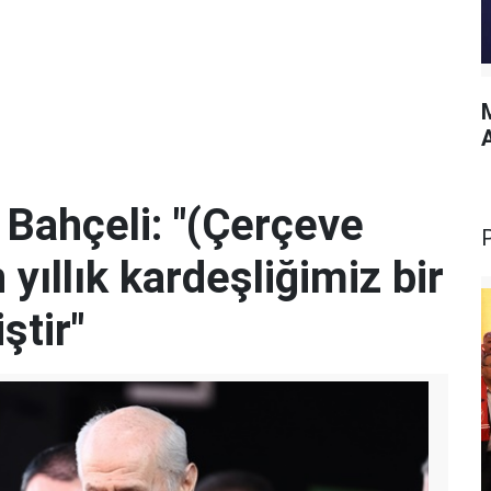
M
Bahçeli: "(Çerçeve
yıllık kardeşliğimiz bir
ştir"