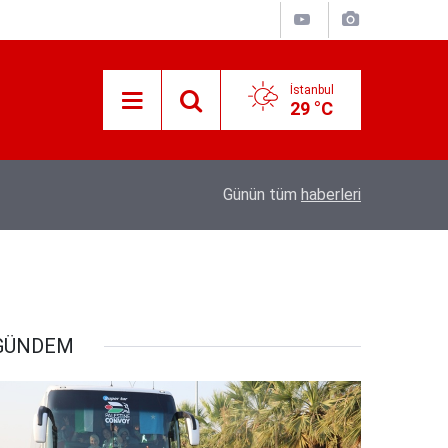
İstanbul
29 °C
ir kez
08:04
Tarsus'ta üzüm üreticileri fiyat farkına tepki
Günün tüm
haberleri
GÜNDEM