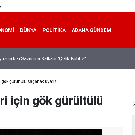
e
ONOMI
DÜNYA
POLİTİKA
ADANA GÜNDEM
nı Bahçeli: "(Çerçeve yasa) Bu imzayla bin yıllık kardeşliğimiz b
iştir"
n gök gürültülü sağanak uyarısı
i için gök gürültülü