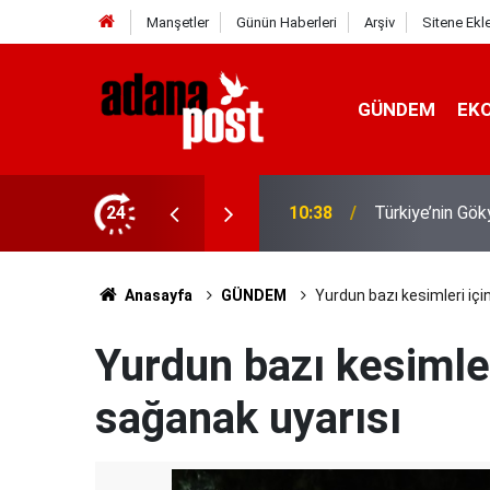
Manşetler
Günün Haberleri
Arşiv
Sitene Ekl
GÜNDEM
EK
MHP Genel Başka
 Kubbe"
24
08:11
daha tescillenm
Anasayfa
GÜNDEM
Yurdun bazı kesimleri içi
Yurdun bazı kesimler
sağanak uyarısı