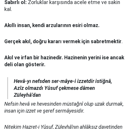
Sabırlı ol:
Zorluklar karşısında acele etme ve sakin
kal.
Akıllı insan, kendi arzularının esiri olmaz.
Gerçek akıl, doğru kararı vermek için sabretmektir
.
Akıl ve irfan bir hazinedir. Hazinenin yerini ise ancak
deli olan gösterir.
Hevâ-yı nefsden ser-mâye-i izzetdir istiğnâ,
Azîz olmazdı Yûsuf çekmese dâmen
Züleyhâ’dan
Nefsin hevâ ve hevesinden müstağnî olup uzak durmak,
insan için izzet ve şeref sermâyesidir.
Nitekim Hazret-i Yûsuf, Züleyhâ’nın ahlâksız davetinden