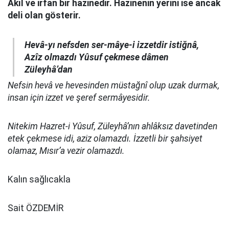
Akıl ve irfan bir hazinedir. Hazinenin yerini ise ancak
deli olan gösterir.
Hevâ-yı nefsden ser-mâye-i izzetdir istiğnâ,
Azîz olmazdı Yûsuf çekmese dâmen
Züleyhâ’dan
Nefsin hevâ ve hevesinden müstağnî olup uzak durmak,
insan için izzet ve şeref sermâyesidir.
Nitekim Hazret-i Yûsuf, Züleyhâ’nın ahlâksız davetinden
etek çekmese idi, aziz olamazdı. İzzetli bir şahsiyet
olamaz, Mısır’a vezir olamazdı.
Kalın sağlıcakla
Sait ÖZDEMİR