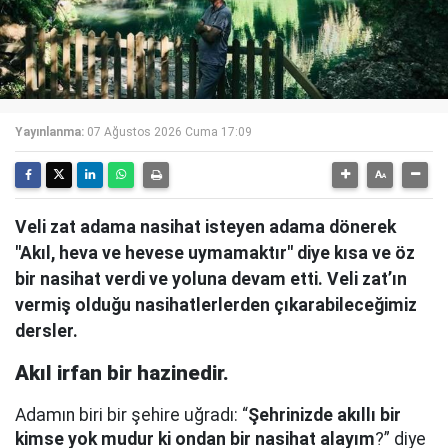
Yayınlanma:
07 Ağustos 2026 Cuma 17:09
Veli zat adama nasihat isteyen adama dönerek
"Akıl, heva ve hevese uymamaktır" diye kısa ve öz
bir nasihat verdi ve yoluna devam etti. Veli zat’ın
vermiş olduğu nasihatlerlerden çıkarabileceğimiz
dersler.
Akıl irfan bir hazinedir.
Adamın biri bir şehire uğradı: “
Şehrinizde akıllı bir
kimse yok mudur ki ondan bir nasihat alayım
?” diye