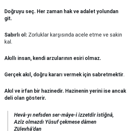
Doğruyu seç.
Her zaman hak ve adalet yolundan
git.
Sabırlı ol:
Zorluklar karşısında acele etme ve sakin
kal.
Akıllı insan, kendi arzularının esiri olmaz.
Gerçek akıl, doğru kararı vermek için sabretmektir
.
Akıl ve irfan bir hazinedir. Hazinenin yerini ise ancak
deli olan gösterir.
Hevâ-yı nefsden ser-mâye-i izzetdir istiğnâ,
Azîz olmazdı Yûsuf çekmese dâmen
Züleyhâ’dan