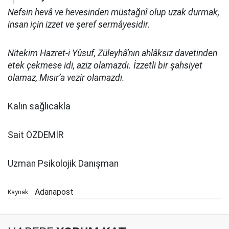
Nefsin hevâ ve hevesinden müstağnî olup uzak durmak,
insan için izzet ve şeref sermâyesidir.
Nitekim Hazret-i Yûsuf, Züleyhâ’nın ahlâksız davetinden
etek çekmese idi, aziz olamazdı. İzzetli bir şahsiyet
olamaz, Mısır’a vezir olamazdı.
Kalın sağlıcakla
Sait ÖZDEMİR
Uzman Psikolojik Danışman
Adanapost
Kaynak: