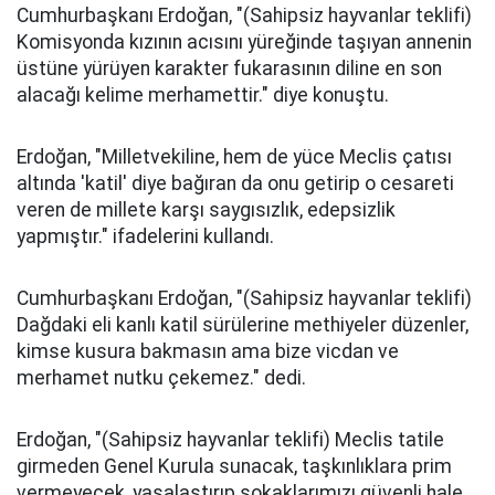
Cumhurbaşkanı Erdoğan, "(Sahipsiz hayvanlar teklifi)
Komisyonda kızının acısını yüreğinde taşıyan annenin
üstüne yürüyen karakter fukarasının diline en son
alacağı kelime merhamettir." diye konuştu.
Erdoğan, "Milletvekiline, hem de yüce Meclis çatısı
altında 'katil' diye bağıran da onu getirip o cesareti
veren de millete karşı saygısızlık, edepsizlik
yapmıştır." ifadelerini kullandı.
Cumhurbaşkanı Erdoğan, "(Sahipsiz hayvanlar teklifi)
Dağdaki eli kanlı katil sürülerine methiyeler düzenler,
kimse kusura bakmasın ama bize vicdan ve
merhamet nutku çekemez." dedi.
Erdoğan, "(Sahipsiz hayvanlar teklifi) Meclis tatile
girmeden Genel Kurula sunacak, taşkınlıklara prim
vermeyecek, yasalaştırıp sokaklarımızı güvenli hale