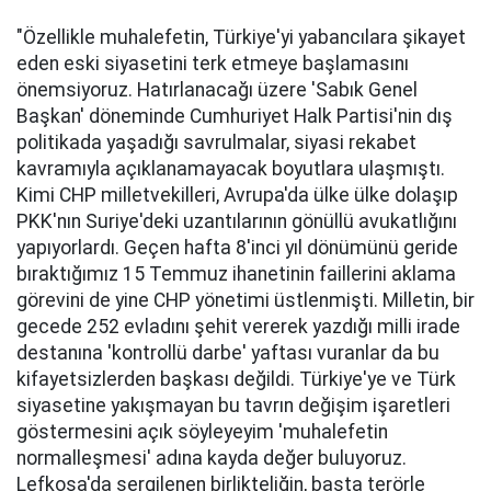
"Özellikle muhalefetin, Türkiye'yi yabancılara şikayet
eden eski siyasetini terk etmeye başlamasını
önemsiyoruz. Hatırlanacağı üzere 'Sabık Genel
Başkan' döneminde Cumhuriyet Halk Partisi'nin dış
politikada yaşadığı savrulmalar, siyasi rekabet
kavramıyla açıklanamayacak boyutlara ulaşmıştı.
Kimi CHP milletvekilleri, Avrupa'da ülke ülke dolaşıp
PKK'nın Suriye'deki uzantılarının gönüllü avukatlığını
yapıyorlardı. Geçen hafta 8'inci yıl dönümünü geride
bıraktığımız 15 Temmuz ihanetinin faillerini aklama
görevini de yine CHP yönetimi üstlenmişti. Milletin, bir
gecede 252 evladını şehit vererek yazdığı milli irade
destanına 'kontrollü darbe' yaftası vuranlar da bu
kifayetsizlerden başkası değildi. Türkiye'ye ve Türk
siyasetine yakışmayan bu tavrın değişim işaretleri
göstermesini açık söyleyeyim 'muhalefetin
normalleşmesi' adına kayda değer buluyoruz.
Lefkoşa'da sergilenen birlikteliğin, başta terörle