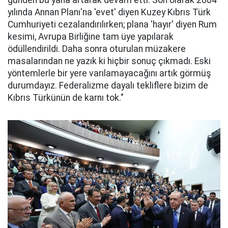
günden bu yana artarak devam etti. Son olarak 2004
yılında Annan Planı'na 'evet' diyen Kuzey Kıbrıs Türk
Cumhuriyeti cezalandırılırken; plana 'hayır' diyen Rum
kesimi, Avrupa Birliğine tam üye yapılarak
ödüllendirildi. Daha sonra oturulan müzakere
masalarından ne yazık ki hiçbir sonuç çıkmadı. Eski
yöntemlerle bir yere varılamayacağını artık görmüş
durumdayız. Federalizme dayalı tekliflere bizim de
Kıbrıs Türkünün de karnı tok."