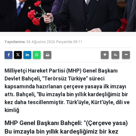
Yayınlanma:
06 Ağustos 2026 Perşembe 08:11
Milliyetçi Hareket Partisi (MHP) Genel Başkanı
Devlet Bahçeli, "Terörsüz Türkiye" süreci
kapsamında hazırlanan çerçeve yasaya ilk imzayı
attı. Bahçeli, "Bu imzayla bin yıllık kardeşliğimiz bir
kez daha tescillenmiştir. Türk’üyle, Kürt’üyle, dili ve
kimliğ
MHP Genel Başkanı Bahçeli: "(Çerçeve yasa)
Bu imzayla bin yıllık kardeşliğimiz bir kez