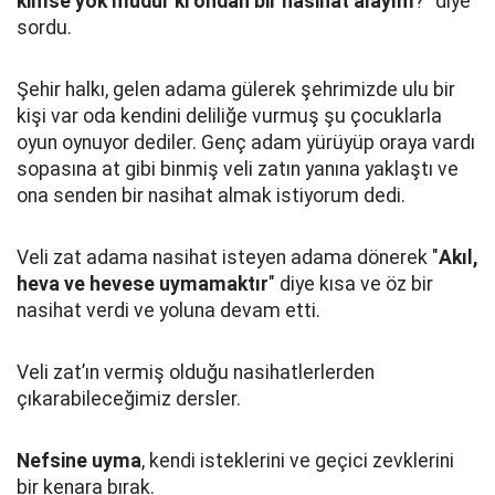
kimse yok mudur ki ondan bir nasihat alayım
?” diye
sordu.
Şehir halkı, gelen adama gülerek şehrimizde ulu bir
kişi var oda kendini deliliğe vurmuş şu çocuklarla
oyun oynuyor dediler.
Genç adam yürüyüp oraya vardı
sopasına at gibi binmiş veli zatın yanına yaklaştı
ve
ona senden bir nasihat almak istiyorum dedi.
Veli zat adama nasihat isteyen adama dönerek "
Akıl,
heva ve hevese uymamaktır
" diye kısa ve öz bir
nasihat verdi ve yoluna devam etti.
Veli zat’ın vermiş olduğu nasihatlerlerden
çıkarabileceğimiz dersler.
Nefsine uyma
, kendi isteklerini ve geçici zevklerini
bir kenara bırak.