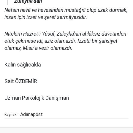
Züleyhâ’dan
Nefsin hevâ ve hevesinden müstağnî olup uzak durmak,
insan için izzet ve şeref sermâyesidir.
Nitekim Hazret-i Yûsuf, Züleyhâ’nın ahlâksız davetinden
etek çekmese idi, aziz olamazdı. İzzetli bir şahsiyet
olamaz, Mısır’a vezir olamazdı.
Kalın sağlıcakla
Sait ÖZDEMİR
Uzman Psikolojik Danışman
Adanapost
Kaynak: