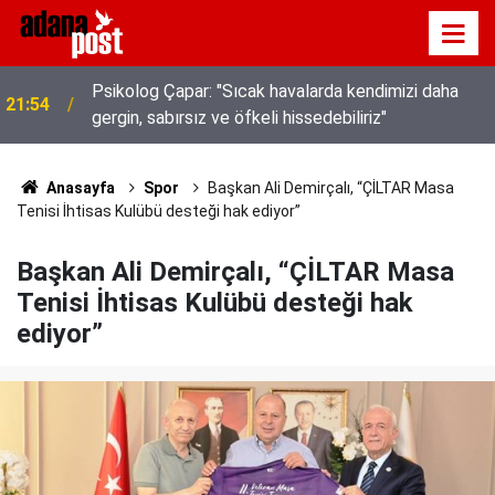
Psikolog Çapar: "Sıcak havalarda kendimizi daha
21:54
Kavurucu sıcakta hem kanalda yüzdüler hem karpuz
gergin, sabırsız ve öfkeli hissedebiliriz"
21:49
yediler
Anasayfa
Spor
Başkan Ali Demirçalı, “ÇİLTAR Masa
Tenisi İhtisas Kulübü desteği hak ediyor”
Başkan Ali Demirçalı, “ÇİLTAR Masa
Tenisi İhtisas Kulübü desteği hak
ediyor”