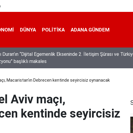
e
ONOMI
DÜNYA
POLİTİKA
ADANA GÜNDEM
mayan Bucak Vadisi doğaseverlerin gözdesi
çı, Macaristan'ın Debrecen kentinde seyircisiz oynanacak
l Aviv maçı,
cen kentinde seyircisiz