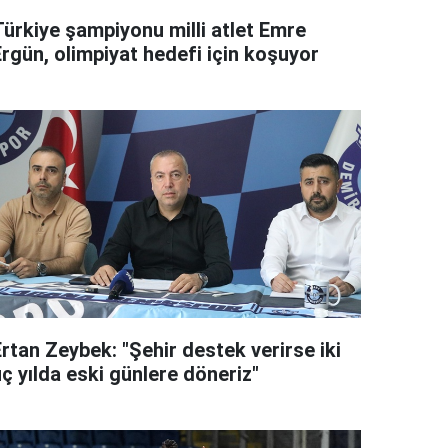
Türkiye şampiyonu milli atlet Emre
Ergün, olimpiyat hedefi için koşuyor
rtan Zeybek: "Şehir destek verirse iki
ç yılda eski günlere döneriz"