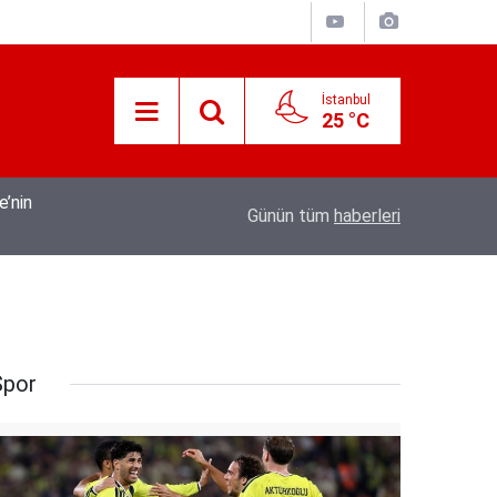
İstanbul
25 °C
21:17
Tarihi Tepebağ Projesi Değerlendirme Toplant
Günün tüm
haberleri
Spor