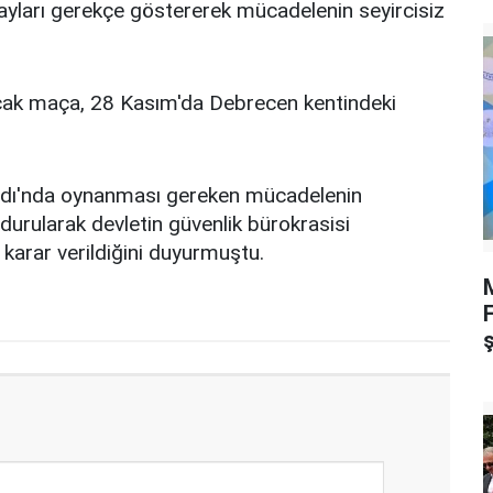
yları gerekçe göstererek mücadelenin seyircisiz
cak maça, 28 Kasım'da Debrecen kentindeki
tadı'nda oynanması gereken mücadelenin
urularak devletin güvenlik bürokrasisi
karar verildiğini duyurmuştu.
M