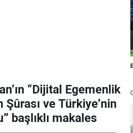
an’ın “Dijital Egemenlik
m Şûrası ve Türkiye’nin
u” başlıklı makales