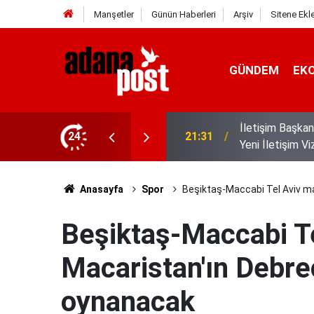
Manşetler
Günün Haberleri
Arşiv
Sitene Ekl
GÜNDEM
EK
de 2. İletişim Şûrası ve Türkiye’nin
24
21:25
Akyaka'yı arat
Anasayfa
Spor
Beşiktaş-Maccabi Tel Aviv ma
Beşiktaş-Maccabi Te
Macaristan'ın Debre
oynanacak