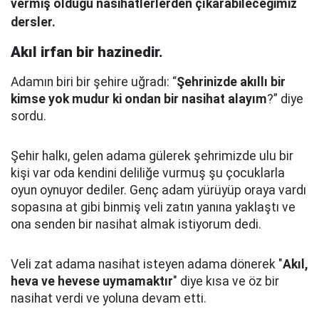
vermiş olduğu nasihatlerlerden çıkarabileceğimiz
dersler.
Akıl irfan bir hazinedir.
Adamın biri bir şehire uğradı: “
Şehrinizde akıllı bir
kimse yok mudur ki ondan bir nasihat alayım
?” diye
sordu.
Şehir halkı, gelen adama gülerek şehrimizde ulu bir
kişi var oda kendini deliliğe vurmuş şu çocuklarla
oyun oynuyor dediler.
Genç adam yürüyüp oraya vardı
sopasına at gibi binmiş veli zatın yanına yaklaştı
ve
ona senden bir nasihat almak istiyorum dedi.
Veli zat adama nasihat isteyen adama dönerek "
Akıl,
heva ve hevese uymamaktır
" diye kısa ve öz bir
nasihat verdi ve yoluna devam etti.