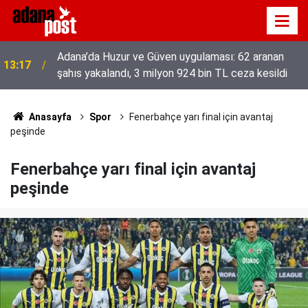
52 yıldır el emeğiyle üretiyor, mesleğin yok
13:01
olmamasına karşı direniyor
Anasayfa
Spor
Fenerbahçe yarı final için avantaj
peşinde
Fenerbahçe yarı final için avantaj
peşinde