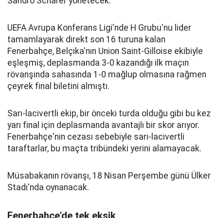
Sandro Scharer yönetecek.
UEFA Avrupa Konferans Ligi'nde H Grubu'nu lider
tamamlayarak direkt son 16 turuna kalan
Fenerbahçe, Belçika'nın Union Saint-Gilloise ekibiyle
eşleşmiş, deplasmanda 3-0 kazandığı ilk maçın
rövanşında sahasında 1-0 mağlup olmasına rağmen
çeyrek final biletini almıştı.
Sarı-lacivertli ekip, bir önceki turda olduğu gibi bu kez
yarı final için deplasmanda avantajlı bir skor arıyor.
Fenerbahçe'nin cezası sebebiyle sarı-lacivertli
taraftarlar, bu maçta tribündeki yerini alamayacak.
Müsabakanın rövanşı, 18 Nisan Perşembe günü Ülker
Stadı'nda oynanacak.
Fenerbahçe'de tek eksik