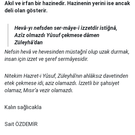
Akıl ve irfan bir hazinedir. Hazinenin yerini ise ancak
deli olan gösterir.
Hevâ-yı nefsden ser-mâye-i izzetdir istiğnâ,
Azîz olmazdı Yûsuf çekmese dâmen
Züleyhâ’dan
Nefsin hevâ ve hevesinden müstağnî olup uzak durmak,
insan için izzet ve şeref sermâyesidir.
Nitekim Hazret-i Yûsuf, Züleyhâ’nın ahlâksız davetinden
etek çekmese idi, aziz olamazdı. İzzetli bir şahsiyet
olamaz, Mısır’a vezir olamazdı.
Kalın sağlıcakla
Sait ÖZDEMİR