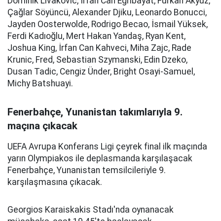
Dominik Livakovic, İrfan Can Eğribayat, Furkan Akyüz,
Çağlar Söyüncü, Alexander Djiku, Leonardo Bonucci,
Jayden Oosterwolde, Rodrigo Becao, İsmail Yüksek,
Ferdi Kadıoğlu, Mert Hakan Yandaş, Ryan Kent,
Joshua King, İrfan Can Kahveci, Miha Zajc, Rade
Krunic, Fred, Sebastian Szymanski, Edin Dzeko,
Dusan Tadic, Cengiz Ünder, Bright Osayi-Samuel,
Michy Batshuayi.
Fenerbahçe, Yunanistan takımlarıyla 9.
maçına çıkacak
UEFA Avrupa Konferans Ligi çeyrek final ilk maçında
yarın Olympiakos ile deplasmanda karşılaşacak
Fenerbahçe, Yunanistan temsilcileriyle 9.
karşılaşmasına çıkacak.
Georgios Karaiskakis Stadı'nda oynanacak