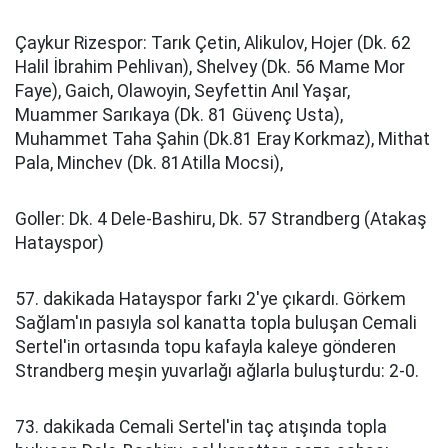
Çaykur Rizespor: Tarık Çetin, Alikulov, Hojer (Dk. 62
Halil İbrahim Pehlivan), Shelvey (Dk. 56 Mame Mor
Faye), Gaich, Olawoyin, Seyfettin Anıl Yaşar,
Muammer Sarıkaya (Dk. 81 Güvenç Usta),
Muhammet Taha Şahin (Dk.81 Eray Korkmaz), Mithat
Pala, Minchev (Dk. 81Atilla Mocsi),
Goller: Dk. 4 Dele-Bashiru, Dk. 57 Strandberg (Atakaş
Hatayspor)
57. dakikada Hatayspor farkı 2'ye çıkardı. Görkem
Sağlam'ın pasıyla sol kanatta topla buluşan Cemali
Sertel'in ortasında topu kafayla kaleye gönderen
Strandberg meşin yuvarlağı ağlarla buluşturdu: 2-0.
73. dakikada Cemali Sertel'in taç atışında topla