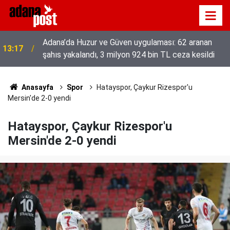
Adana’da Huzur ve Güven uygulaması: 62 aranan
13:17
şahıs yakalandı, 3 milyon 924 bin TL ceza kesildi
52 yıldır el emeğiyle üretiyor, mesleğin yok
13:01
olmamasına karşı direniyor
Anasayfa
Spor
Hatayspor, Çaykur Rizespor'u
Mersin'de 2-0 yendi
Hatayspor, Çaykur Rizespor'u
Mersin'de 2-0 yendi