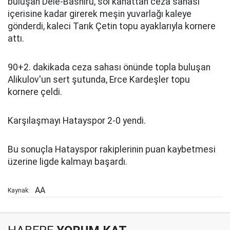
buluşan Dele-Bashiru, sol kanattan ceza sahası
içerisine kadar girerek meşin yuvarlağı kaleye
gönderdi, kaleci Tarık Çetin topu ayaklarıyla kornere
attı.
90+2. dakikada ceza sahası önünde topla buluşan
Alikulov'un sert şutunda, Erce Kardeşler topu
kornere çeldi.
Karşılaşmayı Hatayspor 2-0 yendi.
Bu sonuçla Hatayspor rakiplerinin puan kaybetmesi
üzerine ligde kalmayı başardı.
AA
Kaynak: