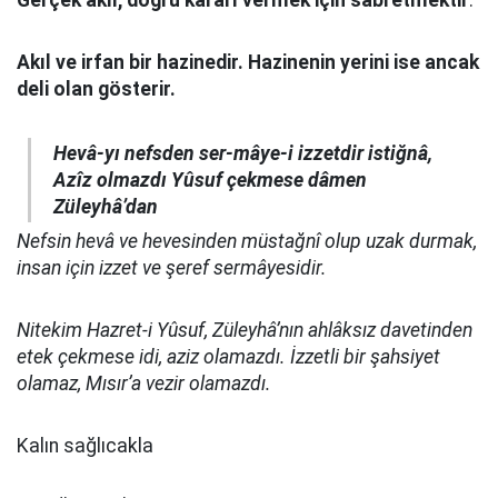
Gerçek akıl, doğru kararı vermek için sabretmektir
.
Akıl ve irfan bir hazinedir. Hazinenin yerini ise ancak
deli olan gösterir.
Hevâ-yı nefsden ser-mâye-i izzetdir istiğnâ,
Azîz olmazdı Yûsuf çekmese dâmen
Züleyhâ’dan
Nefsin hevâ ve hevesinden müstağnî olup uzak durmak,
insan için izzet ve şeref sermâyesidir.
Nitekim Hazret-i Yûsuf, Züleyhâ’nın ahlâksız davetinden
etek çekmese idi, aziz olamazdı. İzzetli bir şahsiyet
olamaz, Mısır’a vezir olamazdı.
Kalın sağlıcakla