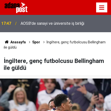
Adana'da servis taşımacıları yeni plaka ihalesine
17:41
tepki gösterdi
Anasayfa
Spor
İngiltere, genç futbolcusu Bellingham
ile güldü
İngiltere, genç futbolcusu Bellingham
ile güldü