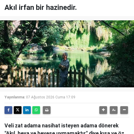
Akıl irfan bir hazinedir.
Yayınlanma:
07 Ağustos 2026 Cuma 17:09
Veli zat adama nasihat isteyen adama dönerek
"Akıl, heva ve hevese uymamaktır" diye kısa ve öz