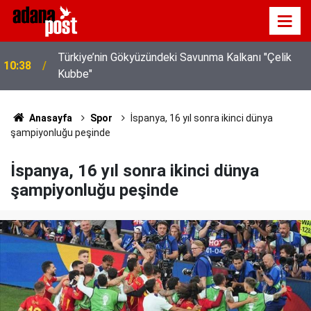
MHP Genel Başkanı Bahçeli: "(Çerçeve yasa) Bu
08:11
imzayla bin yıllık kardeşliğimiz bir kez daha
tescillenmiştir"
Anasayfa
Spor
İspanya, 16 yıl sonra ikinci dünya
şampiyonluğu peşinde
İspanya, 16 yıl sonra ikinci dünya
şampiyonluğu peşinde