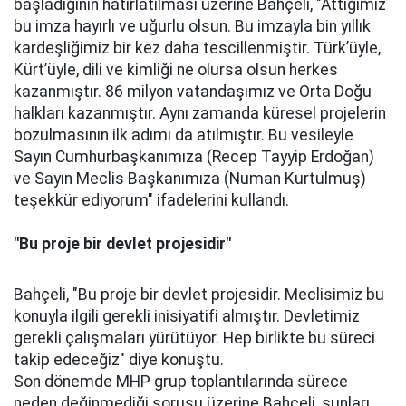
başladığının hatırlatılması üzerine Bahçeli, "Attığımız
bu imza hayırlı ve uğurlu olsun. Bu imzayla bin yıllık
kardeşliğimiz bir kez daha tescillenmiştir. Türk’üyle,
Kürt’üyle, dili ve kimliği ne olursa olsun herkes
kazanmıştır. 86 milyon vatandaşımız ve Orta Doğu
halkları kazanmıştır. Aynı zamanda küresel projelerin
bozulmasının ilk adımı da atılmıştır. Bu vesileyle
Sayın Cumhurbaşkanımıza (Recep Tayyip Erdoğan)
ve Sayın Meclis Başkanımıza (Numan Kurtulmuş)
teşekkür ediyorum" ifadelerini kullandı.
"Bu proje bir devlet projesidir"
Bahçeli, "Bu proje bir devlet projesidir. Meclisimiz bu
konuyla ilgili gerekli inisiyatifi almıştır. Devletimiz
gerekli çalışmaları yürütüyor. Hep birlikte bu süreci
takip edeceğiz" diye konuştu.
Son dönemde MHP grup toplantılarında sürece
neden değinmediği sorusu üzerine Bahçeli, şunları