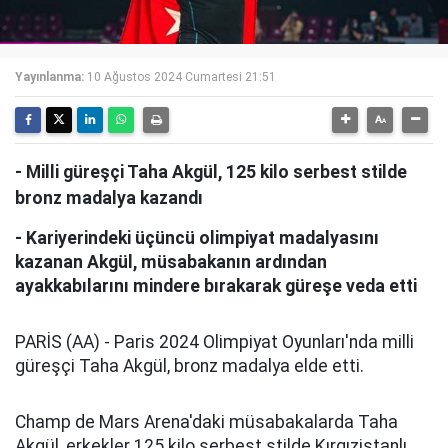
Yayınlanma:
10 Ağustos 2024 Cumartesi 21:51
- Milli güreşçi Taha Akgül, 125 kilo serbest stilde
bronz madalya kazandı
- Kariyerindeki üçüncü olimpiyat madalyasını
kazanan Akgül, müsabakanın ardından
ayakkabılarını mindere bırakarak güreşe veda etti
PARİS (AA) - Paris 2024 Olimpiyat Oyunları'nda milli
güreşçi Taha Akgül, bronz madalya elde etti.
Champ de Mars Arena'daki müsabakalarda Taha
Akgül, erkekler 125 kilo serbest stilde Kırgızistanlı