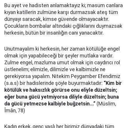
Bu ayet ve hadisten anlamaktayız ki; masum canlara
kıyan katillerin zulmüne karşı durmazsak ateş tüm
dünyayı saracak, kimse güvende olmayacaktır.
Çocukların bombalar altındaki çığlıklarını duymazsak
herkesin, bütün bir insanlığın canı yanacaktır.
Unutmayalım ki herkesin, her zaman kötülüğe engel
olmak için yapabileceği bir şeyler mutlaka vardır.
Zulme engel, mazluma umut olmak için caydırıcı rol
üstlenelim; elimizle, dilimizle ve kalbimizle ne
gerekiyorsa yapalım. Nitekim Peygamber Efendimiz
(s.a.s) bir hadislerinde şöyle buyurmaktadır:
“Kim bir
kötülük ve haksızlık görürse onu eliyle düzeltsin;
eğer buna gücü yetmiyorsa diliyle düzeltsin; buna
da gücü yetmezse kalbiyle buğzetsin...”
(Müslim,
Îmân, 78)
Kadın erkek, genç yaşlı her birimiz dünyadaki tüm