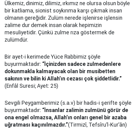
Ülkemiz, dinimiz, dilimiz, ırkımız ne olursa olsun böyle
bir katliama, sionist soykırıma karşı çıkmak insan
olmanın gereğidir. Zulüm nerede işlenirse işlensin
zalime dur demek insan olarak hepimizin
mesuliyetidir. Çünkü zulme rıza göstermek de
zulümdür.
Bir ayet-i kerimede Yüce Rabbimiz şöyle
buyurmaktadır:
“İçinizden sadece zulmedenlere
dokunmakla kalmayacak olan bir musibetten
sakının ve bilin ki Allah’ın cezası çok şiddetlidir.”
(Enfâl Suresi; Ayet: 25)
Sevgili Peygamberimiz (s.a.v) bir hadis-i şerifte şöyle
buyurmaktadır:
“İnsanlar zalimin zulmünü görür de
ona engel olmazsa, Allah’ın onları genel bir azaba
uğratması kaçınılmazdır.”
(Tirmizî, Tefsîru’l-Kur’ân)