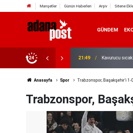
Manşetler
Günün Haberleri
Arşiv
Sitene Ekl
GÜNDEM
EK
İletişim Başkan
z yediler
24
21:31
Yeni İletişim V
Anasayfa
Spor
Trabzonspor, Başakşehir'i 1-
Trabzonspor, Başakş