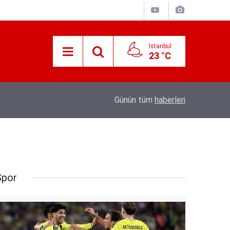
İstanbul
23 °C
e’nin
21:25
Akyaka'yı aratmayan Bucak Vadisi doğaseverl
Günün tüm
haberleri
Spor