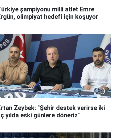
Türkiye şampiyonu milli atlet Emre
Ergün, olimpiyat hedefi için koşuyor
rtan Zeybek: "Şehir destek verirse iki
ç yılda eski günlere döneriz"