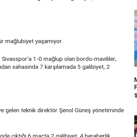
ür mağlubiyet yaşamıyor.
Sivasspor'a 1-0 mağlup olan bordo-mavililer,
dan sahasında 7 karşılamada 5 galibiyet, 2
M
ve gelen teknik direktör Şenol Güneş yönetiminde
de çıktığı 6 maçta 2 galibiyet, 4 beraberlik