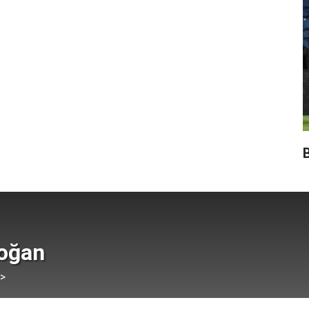
doğan
 >