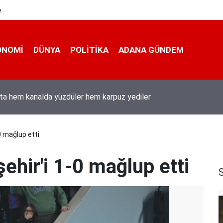
e
ONOMI
DÜNYA
POLİTİKA
ADANA GÜNDEM
ı Duran’ın “Dijital Egemenlik Ekseninde 2. İletişim Şûrası ve Türkiy
izyonu” başlıklı makales
0 mağlup etti
ehir'i 1-0 mağlup etti