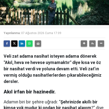
Yayınlanma:
07 Ağustos 2026 Cuma 17:09
Veli zat adama nasihat isteyen adama dönerek
"Akıl, heva ve hevese uymamaktır" diye kısa ve öz
bir nasihat verdi ve yoluna devam etti. Veli zat’ın
vermiş olduğu nasihatlerlerden çıkarabileceğimiz
dersler.
Akıl irfan bir hazinedir.
Adamın biri bir şehire uğradı: “
Şehrinizde akıllı bir
kimse yok mudur ki ondan bir nasihat alayım
?” diye