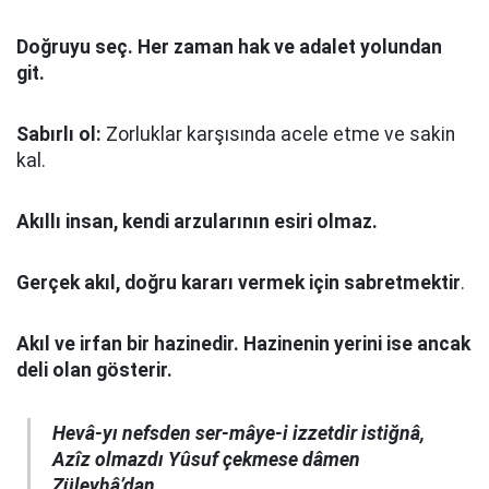
Doğruyu seç.
Her zaman hak ve adalet yolundan
git.
Sabırlı ol:
Zorluklar karşısında acele etme ve sakin
kal.
Akıllı insan, kendi arzularının esiri olmaz.
Gerçek akıl, doğru kararı vermek için sabretmektir
.
Akıl ve irfan bir hazinedir. Hazinenin yerini ise ancak
deli olan gösterir.
Hevâ-yı nefsden ser-mâye-i izzetdir istiğnâ,
Azîz olmazdı Yûsuf çekmese dâmen
Züleyhâ’dan