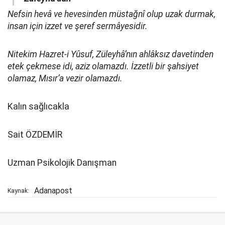
Nefsin hevâ ve hevesinden müstağnî olup uzak durmak,
insan için izzet ve şeref sermâyesidir.
Nitekim Hazret-i Yûsuf, Züleyhâ’nın ahlâksız davetinden
etek çekmese idi, aziz olamazdı. İzzetli bir şahsiyet
olamaz, Mısır’a vezir olamazdı.
Kalın sağlıcakla
Sait ÖZDEMİR
Uzman Psikolojik Danışman
Adanapost
Kaynak: