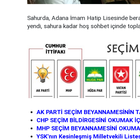
Sahurda, Adana İmam Hatip Lisesinde berabe
yendi, sahura kadar hoş sohbet içinde topla
AK PARTİ SEÇİM BEYANNAMESİNİN 
CHP SEÇİM BİLDİRGESİNİ OKUMAK İÇ
MHP SEÇİM BEYANNAMESİNİ OKUMAK
YSK'nın Kesinleşmiş Milletvekili List