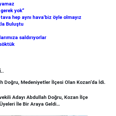
layamaz
 gerek yok”
e-tava hep aynı hava'biz öyle olmayız
la Buluştu
rımıza saldırıyorlar
 söktük
..
h Doğru, Medeniyetler İlçesi Olan Kozan’da İdi.
tvekili Adayı Abdullah Doğru, Kozan İlçe
yeleri İle Bir Araya Geldi…