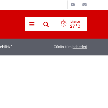
İstanbul
27 °C
İletişim Başkanı Duran’ın “Dijital Egemenlik Ek
21:31
Günün tüm
haberleri
Yeni İletişim Vizyonu” başlıklı makales