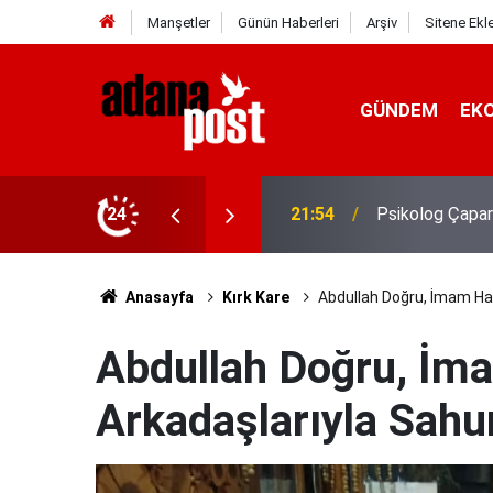
Manşetler
Günün Haberleri
Arşiv
Sitene Ekl
GÜNDEM
EK
gin, sabırsız ve öfkeli hissedebiliriz"
24
21:49
Kavurucu sıcak
Anasayfa
Kırk Kare
Abdullah Doğru, İmam Hati
Abdullah Doğru, İma
Arkadaşlarıyla Sahur