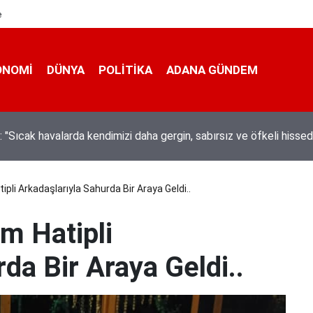
e
ONOMI
DÜNYA
POLİTİKA
ADANA GÜNDEM
ta hem kanalda yüzdüler hem karpuz yediler
pli Arkadaşlarıyla Sahurda Bir Araya Geldi..
m Hatipli
da Bir Araya Geldi..