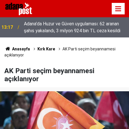
52 yıldır el emeğiyle üretiyor, mesleğin yok
13:01
olmamasına karşı direniyor
Anasayfa
Kırk Kare
AK Parti seçim beyannamesi
açıklanıyor
AK Parti seçim beyannamesi
açıklanıyor