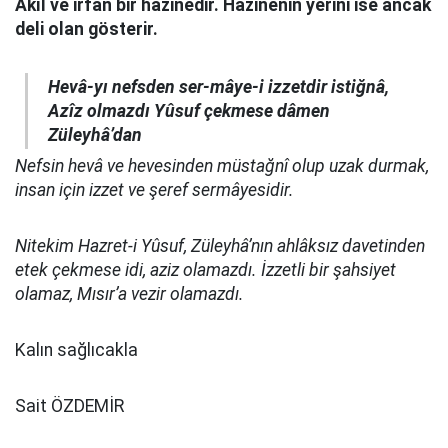
Akıl ve irfan bir hazinedir. Hazinenin yerini ise ancak
deli olan gösterir.
Hevâ-yı nefsden ser-mâye-i izzetdir istiğnâ,
Azîz olmazdı Yûsuf çekmese dâmen
Züleyhâ’dan
Nefsin hevâ ve hevesinden müstağnî olup uzak durmak,
insan için izzet ve şeref sermâyesidir.
Nitekim Hazret-i Yûsuf, Züleyhâ’nın ahlâksız davetinden
etek çekmese idi, aziz olamazdı. İzzetli bir şahsiyet
olamaz, Mısır’a vezir olamazdı.
Kalın sağlıcakla
Sait ÖZDEMİR