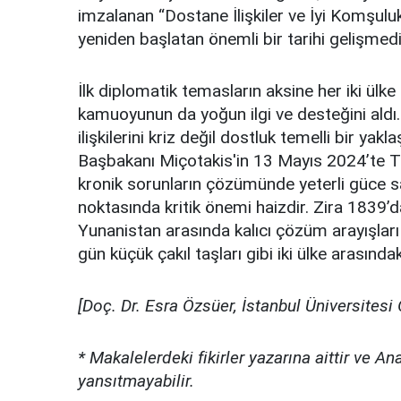
imzalanan “Dostane İlişkiler ve İyi Komşulu
yeniden başlatan önemli bir tarihi gelişmedi
İlk diplomatik temasların aksine her iki ülke l
kamuoyunun da yoğun ilgi ve desteğini ald
ilişkilerini kriz değil dostluk temelli bir yak
Başbakanı Miçotakis'in 13 Mayıs 2024’te Tü
kronik sorunların çözümünde yeterli güce sah
noktasında kritik önemi haizdir. Zira 1839
Yunanistan arasında kalıcı çözüm arayışları
gün küçük çakıl taşları gibi iki ülke arasınd
[Doç. Dr. Esra Özsüer, İstanbul Üniversitesi 
* Makalelerdeki fikirler yazarına aittir ve An
yansıtmayabilir.