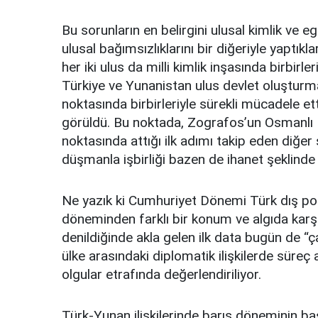
Bu sorunların en belirgini ulusal kimlik ve e
ulusal bağımsızlıklarını bir diğeriyle yaptık
her iki ulus da milli kimlik inşasında birbirl
Türkiye ve Yunanistan ulus devlet oluşturma
noktasında birbirleriyle sürekli mücadele ett
görüldü. Bu noktada, Zografos’un Osmanlı De
noktasında attığı ilk adımı takip eden diğer
düşmanla işbirliği bazen de ihanet şeklinde 
Ne yazık ki Cumhuriyet Dönemi Türk dış pol
döneminden farklı bir konum ve algıda karş
denildiğinde akla gelen ilk data bugün de “ça
ülke arasındaki diplomatik ilişkilerde süreç
olgular etrafında değerlendiriliyor.
Türk-Yunan ilişkilerinde barış döneminin b