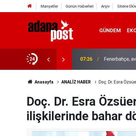
Manşetler
Günün Haberleri
Arşiv
Sitene Ekl
GÜNDEM
EK
24
07:26
Fenerbahçe, av
Anasayfa
ANALİZ HABER
Doç. Dr. Esra Özsüe
Doç. Dr. Esra Özsüe
ilişkilerinde bahar 