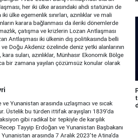
şması, her iki ülke arasındaki ahdi statünün de
i ülke egemenlik sınırları, azınlıklar ve mali
nların karara bağlanması da ileriki dönemlerde
azlık, çatışma ve krizlerin Lozan Antlaşması
n Antlaşması iki ülkenin dış politikasında belli
 ve Doğu Akdeniz özelinde deniz yetki alanlarının
, kara suları, azınlıklar, Münhasır Ekonomik Bölge
unca bir zamana yayılan çözümsüz konular olarak
ri
e ve Yunanistan arasında uzlaşmacı ve sıcak
d
ur. Üstelik bu türden ittifak arayışları 1839’da
siyon gibi radikal bir tepkiyle de karşılık
 Recep Tayyip Erdoğan ve Yunanistan Başbakanı
 Yunanistan arasında 7 Aralık 2023'te Atina’da