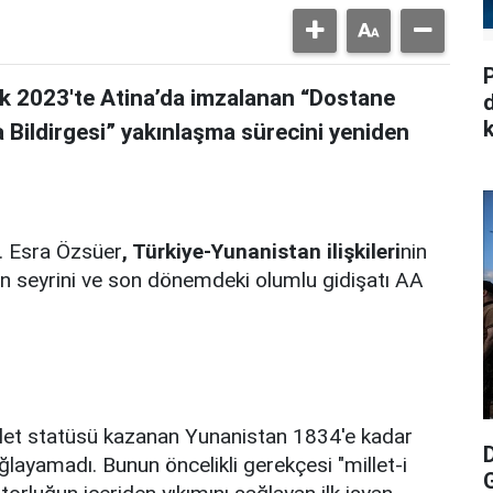
P
ık 2023'te Atina’da imzalanan “Dostane
k
a Bildirgesi” yakınlaşma sürecini yeniden
r. Esra Özsüer
, Türkiye-Yunanistan ilişkileri
nin
n seyrini ve son dönemdeki olumlu gidişatı AA
let statüsü kazanan Yunanistan 1834'e kadar
ğlayamadı. Bunun öncelikli gerekçesi "millet-i