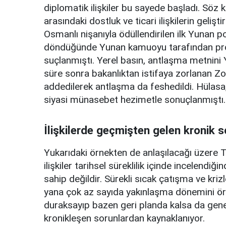
diplomatik ilişkiler bu sayede başladı. Söz
arasındaki dostluk ve ticari ilişkilerin gel
Osmanlı nişanıyla ödüllendirilen ilk Yunan p
döndüğünde Yunan kamuoyu tarafından protes
suçlanmıştı. Yerel basın, antlaşma metnini Y
süre sonra bakanlıktan istifaya zorlanan Zo
addedilerek antlaşma da feshedildi. Hülasa,
siyasi münasebet hezimetle sonuçlanmıştı.
İlişkilerde geçmişten gelen kronik s
Yukarıdaki örnekten de anlaşılacağı üzere 
ilişkiler tarihsel süreklilik içinde incelendi
sahip değildir. Sürekli sıcak çatışma ve kriz
yana çok az sayıda yakınlaşma dönemini örn
duraksayıp bazen geri planda kalsa da genel
kronikleşen sorunlardan kaynaklanıyor.