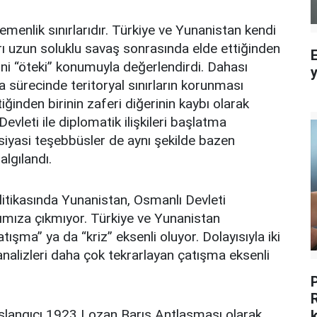
gemenlik sınırlarıdır. Türkiye ve Yunanistan kendi
ları uzun soluklu savaş sonrasında elde ettiğinden
erini “öteki” konumuyla değerlendirdi. Dahası
 sürecinde teritoryal sınırların korunması
iğinden birinin zaferi diğerinin kaybı olarak
vleti ile diplomatik ilişkileri başlatma
 siyasi teşebbüsler de aynı şekilde bazen
algılandı.
itikasında Yunanistan, Osmanlı Devleti
ımıza çıkmıyor. Türkiye ve Yunanistan
tışma” ya da “kriz” eksenli oluyor. Dolayısıyla iki
 analizleri daha çok tekrarlayan çatışma eksenli
aşlangıcı 1923 Lozan Barış Antlaşması olarak
k