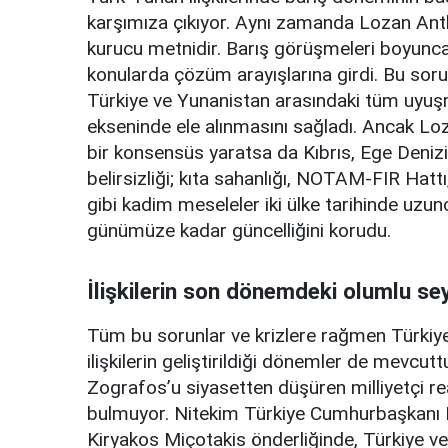
karşımıza çıkıyor. Aynı zamanda Lozan Antla
kurucu metnidir. Barış görüşmeleri boyunca ik
konularda çözüm arayışlarına girdi. Bu soru
Türkiye ve Yunanistan arasındaki tüm uyuşm
ekseninde ele alınmasını sağladı. Ancak Loza
bir konsensüs yaratsa da Kıbrıs, Ege Denizi
belirsizliği; kıta sahanlığı, NOTAM-FIR Hattı
gibi kadim meseleler iki ülke tarihinde uz
günümüze kadar güncelliğini korudu.
İlişkilerin son dönemdeki olumlu sey
Tüm bu sorunlar ve krizlere rağmen Türkiy
ilişkilerin geliştirildiği dönemler de mevcutt
Zografos’u siyasetten düşüren milliyetçi reak
bulmuyor. Nitekim Türkiye Cumhurbaşkanı
Kiryakos Miçotakis önderliğinde, Türkiye ve