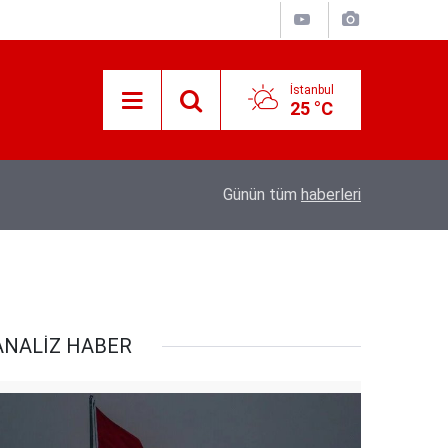
İstanbul
25 °C
07:22
Bosna-Hersek'ten hareket eden "Filistin Konv
Günün tüm
haberleri
ANALİZ HABER