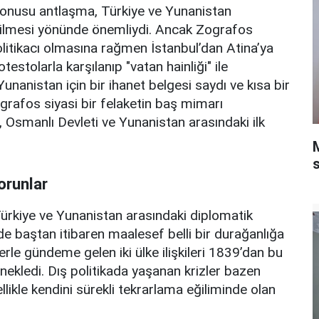
 konusu antlaşma, Türkiye ve Yunanistan
iştirilmesi yönünde önemliydi. Ancak Zografos
olitikacı olmasına rağmen İstanbul’dan Atina’ya
tolarla karşılanıp "vatan hainliği" ile
unanistan için bir ihanet belgesi saydı ve kısa bir
grafos siyasi bir felaketin baş mimarı
 Osmanlı Devleti ve Yunanistan arasındaki ilk
orunlar
Türkiye ve Yunanistan arasındaki diplomatik
ğinde baştan itibaren maalesef belli bir durağanlığa
lerle gündeme gelen iki ülke ilişkileri 1839’dan bu
ekledi. Dış politikada yaşanan krizler bazen
likle kendini sürekli tekrarlama eğiliminde olan