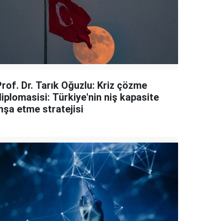
Prof. Dr. Tarık Oğuzlu: Kriz çözme
iplomasisi: Türkiye'nin niş kapasite
nşa etme stratejisi