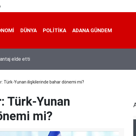
e
ONOMI
DÜNYA
POLİTİKA
ADANA GÜNDEM
antaj elde etti
r: Türk-Yunan ilişkilerinde bahar dönemi mi?
r: Türk-Yunan
dönemi mi?