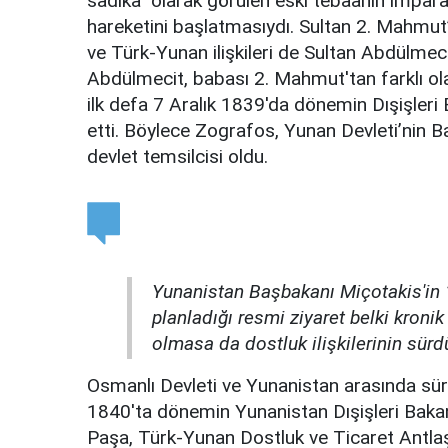
sadıka" olarak görülen eski tebaanın imparat
hareketini başlatmasıydı. Sultan 2. Mahmu
ve Türk-Yunan ilişkileri de Sultan Abdülmeci
Abdülmecit, babası 2. Mahmut'tan farklı olara
ilk defa 7 Aralık 1839'da dönemin Dışişler
etti. Böylece Zografos, Yunan Devleti’nin Ba
devlet temsilcisi oldu.
Yunanistan Başbakanı Miçotakis'in 
planladığı resmi ziyaret belki kroni
olmasa da dostluk ilişkilerinin sürdü
Osmanlı Devleti ve Yunanistan arasında s
1840'ta dönemin Yunanistan Dışişleri Bak
Paşa, Türk-Yunan Dostluk ve Ticaret Antlaşma