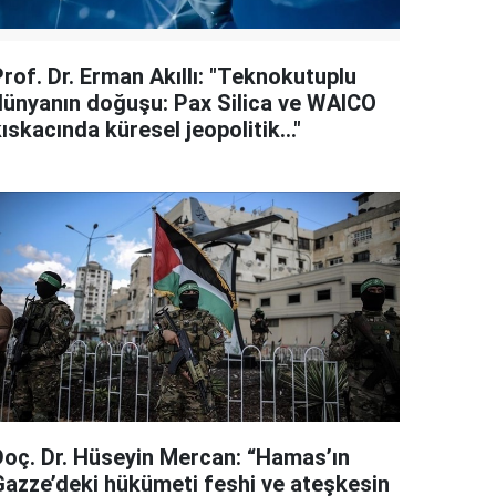
rof. Dr. Erman Akıllı: "Teknokutuplu
dünyanın doğuşu: Pax Silica ve WAICO
ıskacında küresel jeopolitik..."
Doç. Dr. Hüseyin Mercan: “Hamas’ın
Gazze’deki hükümeti feshi ve ateşkesin