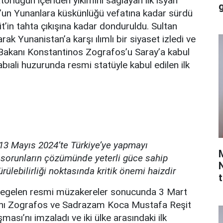
orluğun içeriden yıkımını sağlayan ilk isyan
t’un Yunanlara küskünlüğü vefatına kadar sürdü
t’in tahta çıkışına kadar donduruldu. Sultan
k Yunanistan’a karşı ılımlı bir siyaset izledi ve
i Bakanı Konstantinos Zografos’u Saray’a kabul
bıali huzurunda resmi statüyle kabul edilen ilk
13 Mayıs 2024’te Türkiye’ye yapmayı
k sorunların çözümünde yeterli güce sahip
rülebilirliği noktasında kritik önemi haizdir
t
üregelen resmi müzakereler sonucunda 3 Mart
anı Zografos ve Sadrazam Koca Mustafa Reşit
sı’nı imzaladı ve iki ülke arasındaki ilk