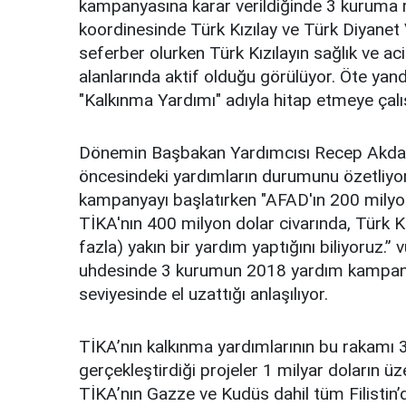
kampanyasına karar verildiğinde 3 kurum
koordinesinde Türk Kızılay ve Türk Diyanet
seferber olurken Türk Kızılayın sağlık ve ac
alanlarında aktif olduğu görülüyor. Öte yan
"Kalkınma Yardımı" adıyla hitap etmeye çalışt
Dönemin Başbakan Yardımcısı Recep Akdağ
öncesindeki yardımların durumunu özetliyor.
kampanyayı başlatırken "AFAD'ın 200 milyon 
TİKA'nın 400 milyon dolar civarında, Türk K
fazla) yakın bir yardım yaptığını biliyoruz.”
uhdesinde 3 kurumun 2018 yardım kampanya
seviyesinde el uzattığı anlaşılıyor.
TİKA’nın kalkınma yardımlarının bu rakamı 3'
gerçekleştirdiği projeler 1 milyar doların ü
TİKA’nın Gazze ve Kudüs dahil tüm Filistin’