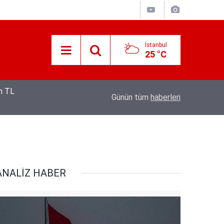
İstanbul
25 °C
12:53
Hava 40, asfalt 200 derece: Adana’da işçileri
Günün tüm
haberleri
ANALİZ HABER