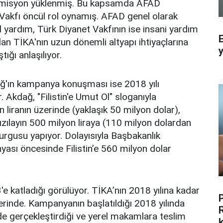
a misyon yüklenmiş. Bu kapsamda AFAD
 Vakfı öncül rol oynamış. AFAD genel olarak
il yardım, Türk Diyanet Vakfının ise insani yardım
dan TİKA'nın uzun dönemli altyapı ihtiyaçlarına
ığı anlaşılıyor.
'ın kampanya konuşması ise 2018 yılı
 Akdağ, "Filistin'e Umut Ol" sloganıyla
liranın üzerinde (yaklaşık 50 milyon dolar),
ızılayın 500 milyon liraya (110 milyon dolardan
 vurgusu yapıyor. Dolayısıyla Başbakanlık
sı öncesinde Filistin’e 560 milyon dolar
e katladığı görülüyor. TİKA’nın 2018 yılına kadar
zerinde. Kampanyanın başlatıldığı 2018 yılında
de gerçekleştirdiği ve yerel makamlara teslim
k