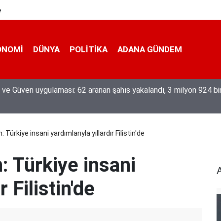
e
ONOMI
DÜNYA
POLİTİKA
ADANA GÜNDEM
eğiyle üretiyor, mesleğin yok olmamasına karşı direniyor
 Türkiye insani yardımlarıyla yıllardır Filistin'de
: Türkiye insani
r Filistin'de