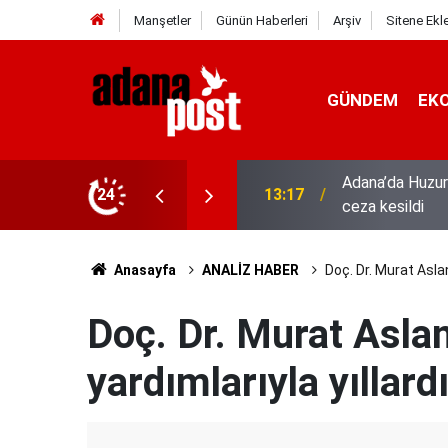
Manşetler
Günün Haberleri
Arşiv
Sitene Ekl
GÜNDEM
EK
hıs yakalandı, 3 milyon 924 bin TL
24
13:01
52 yıldır el em
Anasayfa
ANALİZ HABER
Doç. Dr. Murat Aslan:
Doç. Dr. Murat Aslan
yardımlarıyla yıllardı