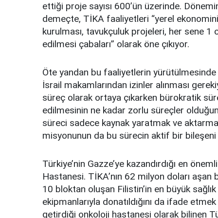
ettiği proje sayısı 600’ün üzerinde. Dönemi
demeçte, TİKA faaliyetleri “yerel ekonominin
kurulması, tavukçuluk projeleri, her sene 1 o
edilmesi çabaları” olarak öne çıkıyor.
Öte yandan bu faaliyetlerin yürütülmesinde
İsrail makamlarından izinler alınması gerekiy
süreç olarak ortaya çıkarken bürokratik sür
edilmesinin ne kadar zorlu süreçler olduğun
süreci sadece kaynak yaratmak ve aktarmak 
misyonunun da bu sürecin aktif bir bileşeni
Türkiye’nin Gazze’ye kazandırdığı en önemli 
Hastanesi. TİKA’nın 62 milyon doları aşan b
10 bloktan oluşan Filistin’in en büyük sağl
ekipmanlarıyla donatıldığını da ifade etmek ge
getirdiği onkoloji hastanesi olarak bilinen 