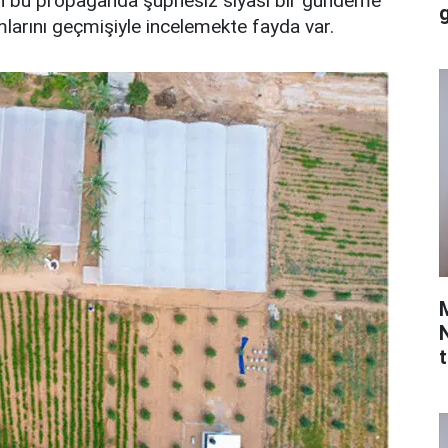
ılan bu propaganda şüphesiz siyasi bir gündeme
dımlarını geçmişiyle incelemekte fayda var.
t