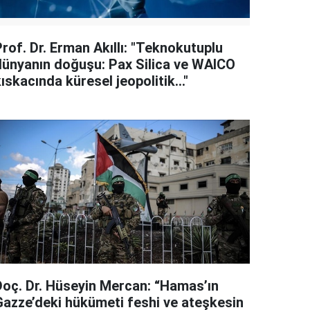
rof. Dr. Erman Akıllı: "Teknokutuplu
dünyanın doğuşu: Pax Silica ve WAICO
ıskacında küresel jeopolitik..."
Doç. Dr. Hüseyin Mercan: “Hamas’ın
Gazze’deki hükümeti feshi ve ateşkesin