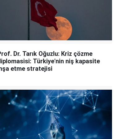
Prof. Dr. Tarık Oğuzlu: Kriz çözme
iplomasisi: Türkiye'nin niş kapasite
nşa etme stratejisi