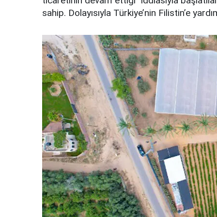
ticaretinin devam ettiği" iddiasıyla başlat
sahip. Dolayısıyla Türkiye’nin Filistin’e yar