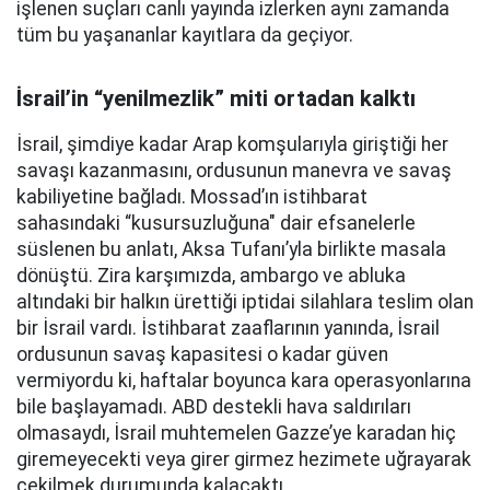
işlenen suçları canlı yayında izlerken aynı zamanda
tüm bu yaşananlar kayıtlara da geçiyor.
İsrail’in “yenilmezlik” miti ortadan kalktı
İsrail, şimdiye kadar Arap komşularıyla giriştiği her
savaşı kazanmasını, ordusunun manevra ve savaş
kabiliyetine bağladı. Mossad’ın istihbarat
sahasındaki “kusursuzluğuna" dair efsanelerle
süslenen bu anlatı, Aksa Tufanı’yla birlikte masala
dönüştü. Zira karşımızda, ambargo ve abluka
altındaki bir halkın ürettiği iptidai silahlara teslim olan
bir İsrail vardı. İstihbarat zaaflarının yanında, İsrail
ordusunun savaş kapasitesi o kadar güven
vermiyordu ki, haftalar boyunca kara operasyonlarına
bile başlayamadı. ABD destekli hava saldırıları
olmasaydı, İsrail muhtemelen Gazze’ye karadan hiç
giremeyecekti veya girer girmez hezimete uğrayarak
çekilmek durumunda kalacaktı.