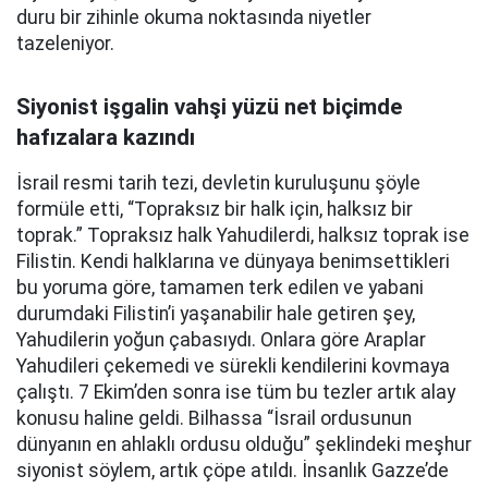
duru bir zihinle okuma noktasında niyetler
tazeleniyor.
Siyonist işgalin vahşi yüzü net biçimde
hafızalara kazındı
İsrail resmi tarih tezi, devletin kuruluşunu şöyle
formüle etti, “Topraksız bir halk için, halksız bir
toprak.” Topraksız halk Yahudilerdi, halksız toprak ise
Filistin. Kendi halklarına ve dünyaya benimsettikleri
bu yoruma göre, tamamen terk edilen ve yabani
durumdaki Filistin’i yaşanabilir hale getiren şey,
Yahudilerin yoğun çabasıydı. Onlara göre Araplar
Yahudileri çekemedi ve sürekli kendilerini kovmaya
çalıştı. 7 Ekim’den sonra ise tüm bu tezler artık alay
konusu haline geldi. Bilhassa “İsrail ordusunun
dünyanın en ahlaklı ordusu olduğu” şeklindeki meşhur
siyonist söylem, artık çöpe atıldı. İnsanlık Gazze’de