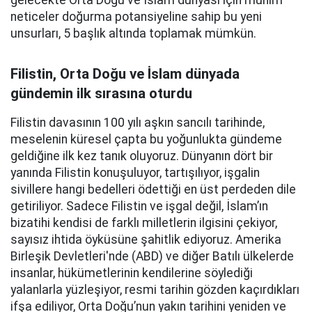
gelecekte Orta Doğu ve İslam dünyası için mühim
neticeler doğurma potansiyeline sahip bu yeni
unsurları, 5 başlık altında toplamak mümkün.
Filistin, Orta Doğu ve İslam dünyada
gündemin ilk sırasına oturdu
Filistin davasının 100 yılı aşkın sancılı tarihinde,
meselenin küresel çapta bu yoğunlukta gündeme
geldiğine ilk kez tanık oluyoruz. Dünyanın dört bir
yanında Filistin konuşuluyor, tartışılıyor, işgalin
sivillere hangi bedelleri ödettiği en üst perdeden dile
getiriliyor. Sadece Filistin ve işgal değil, İslam’ın
bizatihi kendisi de farklı milletlerin ilgisini çekiyor,
sayısız ihtida öyküsüne şahitlik ediyoruz. Amerika
Birleşik Devletleri'nde (ABD) ve diğer Batılı ülkelerde
insanlar, hükümetlerinin kendilerine söylediği
yalanlarla yüzleşiyor, resmi tarihin gözden kaçırdıkları
ifşa ediliyor, Orta Doğu’nun yakın tarihini yeniden ve