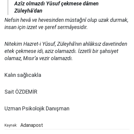
Azîz olmazdı Yûsuf çekmese dâmen
Züleyhâ’dan
Nefsin hevâ ve hevesinden müstağnî olup uzak durmak,
insan için izzet ve şeref sermâyesidir.
Nitekim Hazret-i Yûsuf, Züleyhâ’nın ahlâksız davetinden
etek çekmese idi, aziz olamazdı. İzzetli bir şahsiyet
olamaz, Mısır’a vezir olamazdı.
Kalın sağlıcakla
Sait ÖZDEMİR
Uzman Psikolojik Danışman
Adanapost
Kaynak: