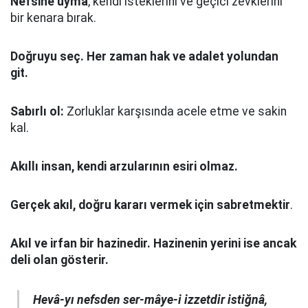
Nefsine uyma
, kendi isteklerini ve geçici zevklerini
bir kenara bırak.
Doğruyu seç.
Her zaman hak ve adalet yolundan
git.
Sabırlı ol:
Zorluklar karşısında acele etme ve sakin
kal.
Akıllı insan, kendi arzularının esiri olmaz.
Gerçek akıl, doğru kararı vermek için sabretmektir
.
Akıl ve irfan bir hazinedir. Hazinenin yerini ise ancak
deli olan gösterir.
Hevâ-yı nefsden ser-mâye-i izzetdir istiğnâ,