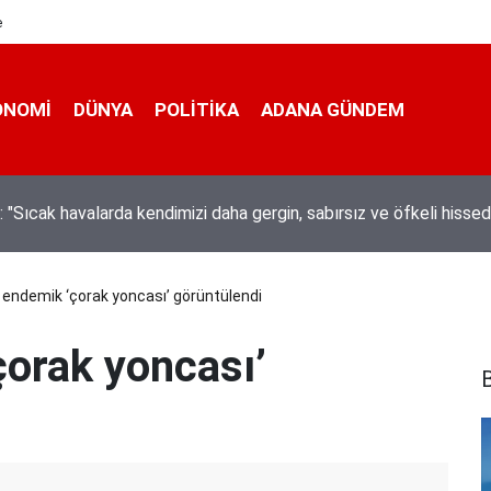
e
ONOMI
DÜNYA
POLİTİKA
ADANA GÜNDEM
ta hem kanalda yüzdüler hem karpuz yediler
endemik ‘çorak yoncası’ görüntülendi
orak yoncası’
B