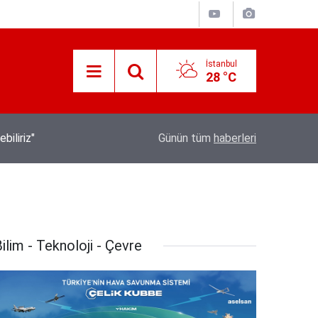
İstanbul
28 °C
İletişim Başkanı Duran’ın “Dijital Egemenlik Ek
21:31
Günün tüm
haberleri
Yeni İletişim Vizyonu” başlıklı makales
ilim - Teknoloji - Çevre