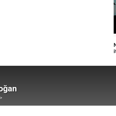
N
i
doğan
 >