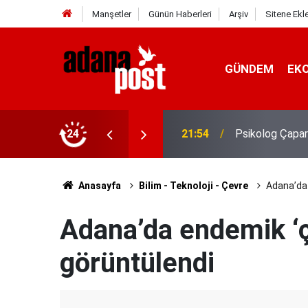
Manşetler
Günün Haberleri
Arşiv
Sitene Ekl
GÜNDEM
EK
gin, sabırsız ve öfkeli hissedebiliriz"
24
21:49
Kavurucu sıcak
Anasayfa
Bilim - Teknoloji - Çevre
Adana’da 
Adana’da endemik ‘ç
görüntülendi