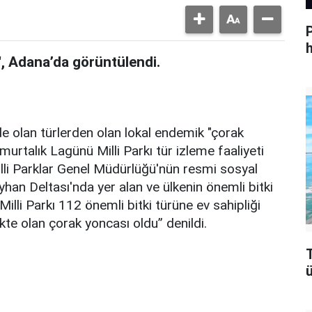
h
', Adana’da görüntülendi.
de olan türlerden olan lokal endemik "çorak
rtalık Lagünü Milli Parkı tür izleme faaliyeti
lli Parklar Genel Müdürlüğü'nün resmi sosyal
an Deltası'nda yer alan ve ülkenin önemli bitki
illi Parkı 112 önemli bitki türüne ev sahipliği
kte olan çorak yoncası oldu” denildi.
T
ü