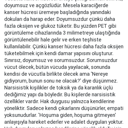
doyumsuz ve açgözlüdür. Mesela karaciğerde
kanser hücresi üremeye başladığında yanındaki
dokuları da harap eder. Doyumsuzdur çünkü daha
fazla oksijen ve glukoz tüketir. Bu yüzden PET gibi
görüntüleme cihazlarında 3 milimetreye ulaştığında
görüntülenebilir hale gelir ve erken teşhiste
kullanılabilir. Çünkü kanser hücresi daha fazla oksijen
tüketebilmek için kendi damar yapısını oluşturur.
Sınırsız, doyumsuz ve sorumsuzdur. Sorumsuzdur
vücut ölecek, bütün vücuda yayılacak, sonunda
kendisi de vücutla birlikte ölecek ama 'Nereye
gidiyorum, bunun sonu ne olacak?' diye düşünmez.
Narsisistik kişilikler de toksik ya da karanlık üçlü
dediğimiz yapı da böyledir. Bu kişilerde narsisistik
özellikler vardır. Hak duygusu yalnızca kendilerine
yöneliktir. Sadece kendi çıkarlarını düşünürler, empati
yoksunudurlar. 'Hoşuma giden, hoşuma gitmeyen'
anlayışıyla hareket ederler ve adalet duyguları yoktur.