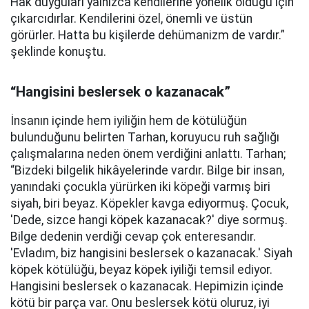
Hak duyguları yalnızca kendilerine yönelik olduğu için
çıkarcıdırlar. Kendilerini özel, önemli ve üstün
görürler. Hatta bu kişilerde dehümanizm de vardır.”
şeklinde konuştu.
“Hangisini beslersek o kazanacak”
İnsanın içinde hem iyiliğin hem de kötülüğün
bulunduğunu belirten Tarhan, koruyucu ruh sağlığı
çalışmalarına neden önem verdiğini anlattı. Tarhan;
“Bizdeki bilgelik hikâyelerinde vardır. Bilge bir insan,
yanındaki çocukla yürürken iki köpeği varmış biri
siyah, biri beyaz. Köpekler kavga ediyormuş. Çocuk,
'Dede, sizce hangi köpek kazanacak?' diye sormuş.
Bilge dedenin verdiği cevap çok enteresandır.
'Evladım, biz hangisini beslersek o kazanacak.' Siyah
köpek kötülüğü, beyaz köpek iyiliği temsil ediyor.
Hangisini beslersek o kazanacak. Hepimizin içinde
kötü bir parça var. Onu beslersek kötü oluruz, iyi