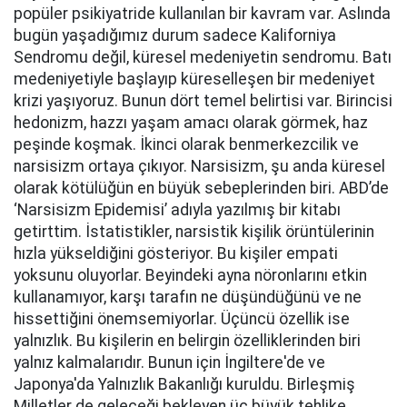
popüler psikiyatride kullanılan bir kavram var. Aslında
bugün yaşadığımız durum sadece Kaliforniya
Sendromu değil, küresel medeniyetin sendromu. Batı
medeniyetiyle başlayıp küreselleşen bir medeniyet
krizi yaşıyoruz. Bunun dört temel belirtisi var. Birincisi
hedonizm, hazzı yaşam amacı olarak görmek, haz
peşinde koşmak. İkinci olarak benmerkezcilik ve
narsisizm ortaya çıkıyor. Narsisizm, şu anda küresel
olarak kötülüğün en büyük sebeplerinden biri. ABD’de
‘Narsisizm Epidemisi’ adıyla yazılmış bir kitabı
getirttim. İstatistikler, narsistik kişilik örüntülerinin
hızla yükseldiğini gösteriyor. Bu kişiler empati
yoksunu oluyorlar. Beyindeki ayna nöronlarını etkin
kullanamıyor, karşı tarafın ne düşündüğünü ve ne
hissettiğini önemsemiyorlar. Üçüncü özellik ise
yalnızlık. Bu kişilerin en belirgin özelliklerinden biri
yalnız kalmalarıdır. Bunun için İngiltere'de ve
Japonya'da Yalnızlık Bakanlığı kuruldu. Birleşmiş
Milletler de geleceği bekleyen üç büyük tehlike