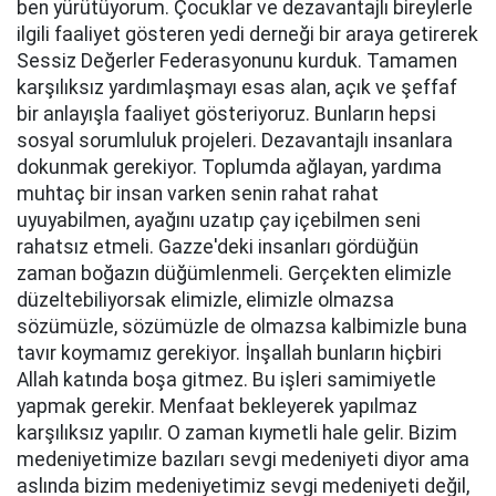
ben yürütüyorum. Çocuklar ve dezavantajlı bireylerle
ilgili faaliyet gösteren yedi derneği bir araya getirerek
Sessiz Değerler Federasyonunu kurduk. Tamamen
karşılıksız yardımlaşmayı esas alan, açık ve şeffaf
bir anlayışla faaliyet gösteriyoruz. Bunların hepsi
sosyal sorumluluk projeleri. Dezavantajlı insanlara
dokunmak gerekiyor. Toplumda ağlayan, yardıma
muhtaç bir insan varken senin rahat rahat
uyuyabilmen, ayağını uzatıp çay içebilmen seni
rahatsız etmeli. Gazze'deki insanları gördüğün
zaman boğazın düğümlenmeli. Gerçekten elimizle
düzeltebiliyorsak elimizle, elimizle olmazsa
sözümüzle, sözümüzle de olmazsa kalbimizle buna
tavır koymamız gerekiyor. İnşallah bunların hiçbiri
Allah katında boşa gitmez. Bu işleri samimiyetle
yapmak gerekir. Menfaat bekleyerek yapılmaz
karşılıksız yapılır. O zaman kıymetli hale gelir. Bizim
medeniyetimize bazıları sevgi medeniyeti diyor ama
aslında bizim medeniyetimiz sevgi medeniyeti değil,