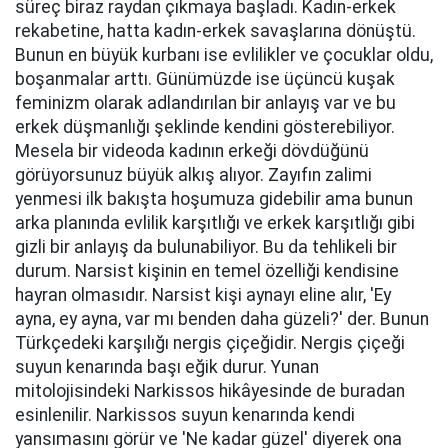
süreç biraz raydan çıkmaya başladı. Kadın-erkek
rekabetine, hatta kadın-erkek savaşlarına dönüştü.
Bunun en büyük kurbanı ise evlilikler ve çocuklar oldu,
boşanmalar arttı. Günümüzde ise üçüncü kuşak
feminizm olarak adlandırılan bir anlayış var ve bu
erkek düşmanlığı şeklinde kendini gösterebiliyor.
Mesela bir videoda kadının erkeği dövdüğünü
görüyorsunuz büyük alkış alıyor. Zayıfın zalimi
yenmesi ilk bakışta hoşumuza gidebilir ama bunun
arka planında evlilik karşıtlığı ve erkek karşıtlığı gibi
gizli bir anlayış da bulunabiliyor. Bu da tehlikeli bir
durum. Narsist kişinin en temel özelliği kendisine
hayran olmasıdır. Narsist kişi aynayı eline alır, 'Ey
ayna, ey ayna, var mı benden daha güzeli?' der. Bunun
Türkçedeki karşılığı nergis çiçeğidir. Nergis çiçeği
suyun kenarında başı eğik durur. Yunan
mitolojisindeki Narkissos hikâyesinde de buradan
esinlenilir. Narkissos suyun kenarında kendi
yansımasını görür ve 'Ne kadar güzel' diyerek ona