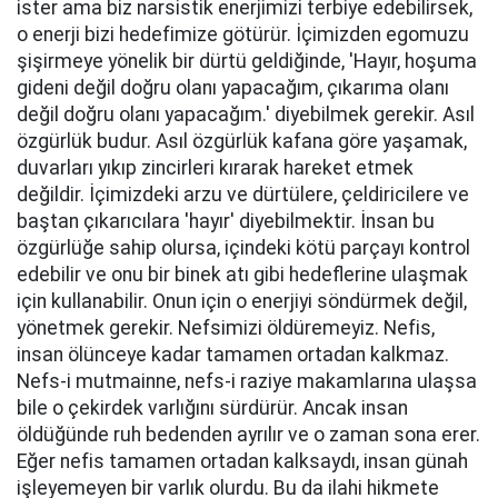
ister ama biz narsistik enerjimizi terbiye edebilirsek,
o enerji bizi hedefimize götürür. İçimizden egomuzu
şişirmeye yönelik bir dürtü geldiğinde, 'Hayır, hoşuma
gideni değil doğru olanı yapacağım, çıkarıma olanı
değil doğru olanı yapacağım.' diyebilmek gerekir. Asıl
özgürlük budur. Asıl özgürlük kafana göre yaşamak,
duvarları yıkıp zincirleri kırarak hareket etmek
değildir. İçimizdeki arzu ve dürtülere, çeldiricilere ve
baştan çıkarıcılara 'hayır' diyebilmektir. İnsan bu
özgürlüğe sahip olursa, içindeki kötü parçayı kontrol
edebilir ve onu bir binek atı gibi hedeflerine ulaşmak
için kullanabilir. Onun için o enerjiyi söndürmek değil,
yönetmek gerekir. Nefsimizi öldüremeyiz. Nefis,
insan ölünceye kadar tamamen ortadan kalkmaz.
Nefs-i mutmainne, nefs-i raziye makamlarına ulaşsa
bile o çekirdek varlığını sürdürür. Ancak insan
öldüğünde ruh bedenden ayrılır ve o zaman sona erer.
Eğer nefis tamamen ortadan kalksaydı, insan günah
işleyemeyen bir varlık olurdu. Bu da ilahi hikmete