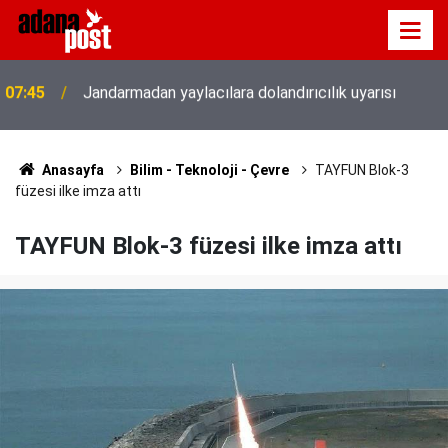
07:26
Fenerbahçe, avantaj elde etti
Anasayfa
Bilim - Teknoloji - Çevre
TAYFUN Blok-3
füzesi ilke imza attı
TAYFUN Blok-3 füzesi ilke imza attı