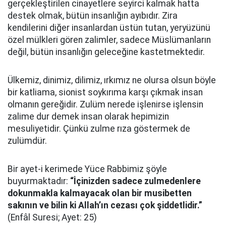
gerçekleştirilen cinayetlere seyirci kalmak hatta
destek olmak, bütün insanlığın ayıbıdır. Zira
kendilerini diğer insanlardan üstün tutan, yeryüzünü
özel mülkleri gören zalimler, sadece Müslümanların
değil, bütün insanlığın geleceğine kastetmektedir.
Ülkemiz, dinimiz, dilimiz, ırkımız ne olursa olsun böyle
bir katliama, sionist soykırıma karşı çıkmak insan
olmanın gereğidir. Zulüm nerede işlenirse işlensin
zalime dur demek insan olarak hepimizin
mesuliyetidir. Çünkü zulme rıza göstermek de
zulümdür.
Bir ayet-i kerimede Yüce Rabbimiz şöyle
buyurmaktadır:
“İçinizden sadece zulmedenlere
dokunmakla kalmayacak olan bir musibetten
sakının ve bilin ki Allah’ın cezası çok şiddetlidir.”
(Enfâl Suresi; Ayet: 25)