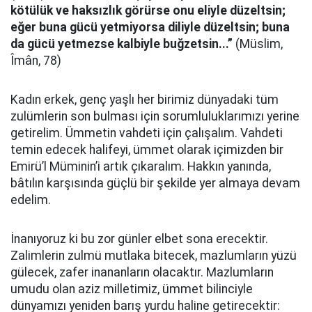
kötülük ve haksızlık görürse onu eliyle düzeltsin;
eğer buna gücü yetmiyorsa diliyle düzeltsin; buna
da gücü yetmezse kalbiyle buğzetsin...”
(Müslim,
Îmân, 78)
Kadın erkek, genç yaşlı her birimiz dünyadaki tüm
zulümlerin son bulması için sorumluluklarımızı yerine
getirelim. Ümmetin vahdeti için çalışalım. Vahdeti
temin edecek halifeyi, ümmet olarak içimizden bir
Emirü’l Müminin’i artık çıkaralım. Hakkın yanında,
bâtılın karşısında güçlü bir şekilde yer almaya devam
edelim.
İnanıyoruz ki bu zor günler elbet sona erecektir.
Zalimlerin zulmü mutlaka bitecek, mazlumların yüzü
gülecek, zafer inananların olacaktır. Mazlumların
umudu olan aziz milletimiz, ümmet bilinciyle
dünyamızı yeniden barış yurdu haline getirecektir: