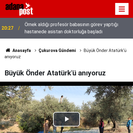
10 yıl saklanan darbeci Karatepe Muğla’dan böyle
20:20
kaçmıştı
Anasayfa
Çukurova Gündemi
Büyük Önder Atatürk'ü
anıyoruz
Büyük Önder Atatürk'ü anıyoruz
Play