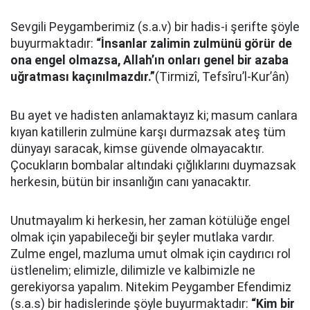
Sevgili Peygamberimiz (s.a.v) bir hadis-i şerifte şöyle
buyurmaktadır:
“İnsanlar zalimin zulmünü görür de
ona engel olmazsa, Allah’ın onları genel bir azaba
uğratması kaçınılmazdır.”
(Tirmizî, Tefsîru’l-Kur’ân)
Bu ayet ve hadisten anlamaktayız ki; masum canlara
kıyan katillerin zulmüne karşı durmazsak ateş tüm
dünyayı saracak, kimse güvende olmayacaktır.
Çocukların bombalar altındaki çığlıklarını duymazsak
herkesin, bütün bir insanlığın canı yanacaktır.
Unutmayalım ki herkesin, her zaman kötülüğe engel
olmak için yapabileceği bir şeyler mutlaka vardır.
Zulme engel, mazluma umut olmak için caydırıcı rol
üstlenelim; elimizle, dilimizle ve kalbimizle ne
gerekiyorsa yapalım. Nitekim Peygamber Efendimiz
(s.a.s) bir hadislerinde şöyle buyurmaktadır:
“Kim bir