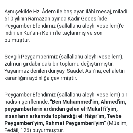
Aynı şekilde Hz. Âdem ile başlayan ilâhî mesaj, miladi
610 yılının Ramazan ayında Kadir Gecesi’nde
Peygamber Efendimiz (sallallahu aleyhi vesellem)’e
indirilen Kur’an-ı Kerim’le taçlanmış ve son
bulmuştur.
Sevgili Peygamberimiz (sallallahu aleyhi vesellem),
zulmün girdabındaki bir toplumu değiştirmiştir.
Yaşanmaz denilen dünyayı Saadet Asrı’na; cehaletin
karanlığını aydınlığa çevirmiştir.
Peygamber Efendimiz (sallallahu aleyhi vesellem) bir
hadis-i şeriflerinde,
“Ben Muhammed’im, Ahmed’im,
peygamberlerin ardından gelen el-Mukaffî’yim,
insanların arkamda toplandığı el-Hâşir’im, Tevbe
Peygamberi’yim, Rahmet Peygamberi’yim”
(Müslim,
Fedâil, 126) buyurmuştur.