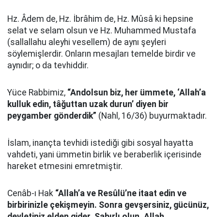
Hz. Âdem de, Hz. İbrâhim de, Hz. Mûsâ ki hepsine
selat ve selam olsun ve Hz. Muhammed Mustafa
(sallallahu aleyhi vesellem) de aynı şeyleri
söylemişlerdir. Onların mesajları temelde birdir ve
aynıdır; o da tevhiddir.
Yüce Rabbimiz,
“Andolsun biz, her ümmete, ‘Allah’a
kulluk edin, tâğuttan uzak durun’ diyen bir
peygamber gönderdik”
(Nahl, 16/36) buyurmaktadır.
İslam, inançta tevhidi istediği gibi sosyal hayatta
vahdeti, yani ümmetin birlik ve beraberlik içerisinde
hareket etmesini emretmiştir.
Cenâb-ı Hak
“Allah’a ve Resûlü’ne itaat edin ve
birbirinizle çekişmeyin. Sonra gevşersiniz, gücünüz,
devletiniz elden gider. Sabırlı olun. Allah