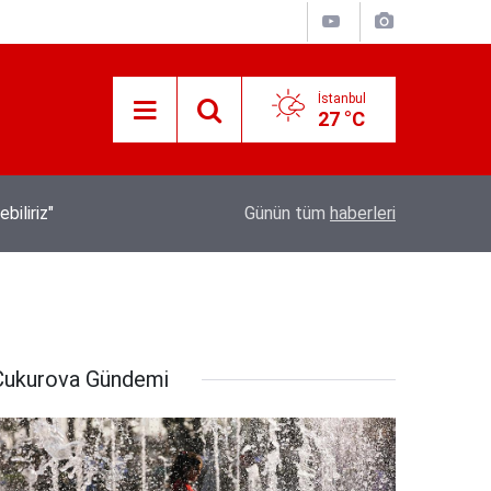
İstanbul
27 °C
İletişim Başkanı Duran’ın “Dijital Egemenlik Ek
21:31
Günün tüm
haberleri
Yeni İletişim Vizyonu” başlıklı makales
Çukurova Gündemi