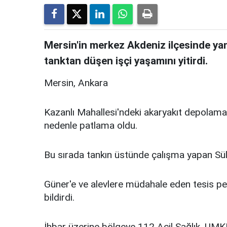
Mersin'in merkez Akdeniz ilçesinde ya
tanktan düşen işçi yaşamını yitirdi.
Mersin, Ankara
Kazanlı Mahallesi'ndeki akaryakıt depolama
nedenle patlama oldu.
Bu sırada tankın üstünde çalışma yapan S
Güner'e ve alevlere müdahale eden tesis pe
bildirdi.
İhbar üzerine bölgeye 112 Acil Sağlık, UMKE