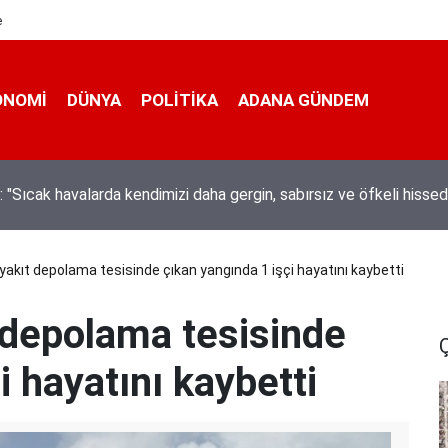
e
ONOMI
DÜNYA
POLİTİKA
ADANA GÜNDEM
ta hem kanalda yüzdüler hem karpuz yediler
yakıt depolama tesisinde çıkan yangında 1 işçi hayatını kaybetti
 depolama tesisinde
i hayatını kaybetti