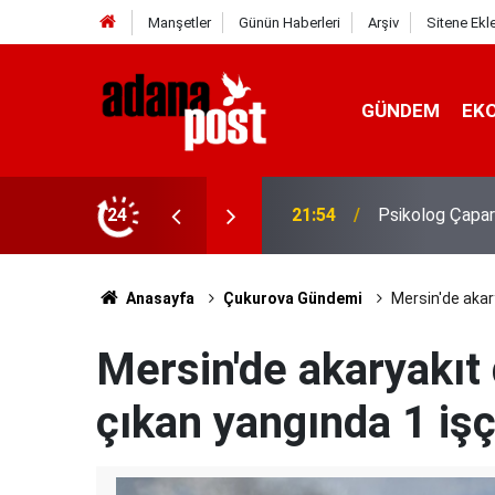
Manşetler
Günün Haberleri
Arşiv
Sitene Ekl
GÜNDEM
EK
gin, sabırsız ve öfkeli hissedebiliriz"
24
21:49
Kavurucu sıcak
Anasayfa
Çukurova Gündemi
Mersin'de akar
Mersin'de akaryakıt
çıkan yangında 1 işç