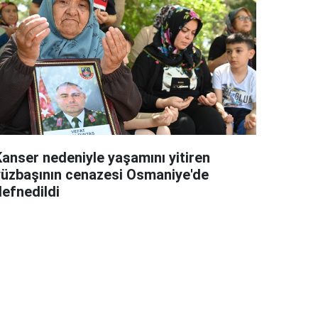
Kanser nedeniyle yaşamını yitiren
yüzbaşının cenazesi Osmaniye'de
defnedildi