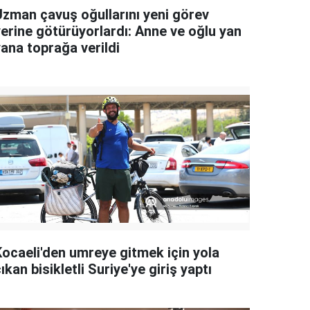
Uzman çavuş oğullarını yeni görev
yerine götürüyorlardı: Anne ve oğlu yan
yana toprağa verildi
Kocaeli'den umreye gitmek için yola
ıkan bisikletli Suriye'ye giriş yaptı