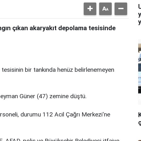
ngın çıkan akaryakıt depolama tesisinde
 tesisinin bir tankında henüz belirlenemeyen
üleyman Güner (47) zemine düştü.
rsoneli, durumu 112 Acil Çağrı Merkezi'ne
ç
, AFAD, polis ve Büyükşehir Belediyesi itfaiye