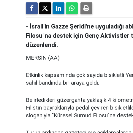
- İsrail'in Gazze Şeridi'ne uyguladığı
Filosu"na destek için Genç Aktivistler 
düzenlendi.
MERSİN (AA)
Etkinlik kapsamında çok sayıda bisikletli Y
sahil bandında bir araya geldi.
Belirledikleri güzergahta yaklaşık 4 kilometr
Filistin bayraklarıyla pedal çeviren bisikletl
sloganıyla "Küresel Sumud Filosu"na destek
Turun ardından gazetecilere açıklamalarda