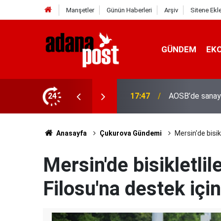
Manşetler
Günün Haberleri
Arşiv
Sitene Ekl
GÜNDEM
EK
24
17:41
Adana'da servis
Anasayfa
Çukurova Gündemi
Mersin'de bisik
Mersin'de bisikletli
Filosu'na destek için