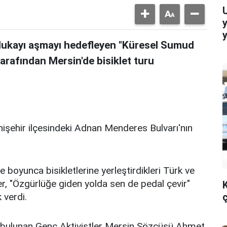
 ablukayı aşmayı hedefleyen "Küresel Sumud
tarafından Mersin'de bisiklet turu
enişehir ilçesindeki Adnan Menderes Bulvarı'nın
e boyunca bisikletlerine yerleştirdikleri Türk ve
iler, "Özgürlüğe giden yolda sen de pedal çevir"
 verdi.
ç
 bulunan Genç Aktivistler Mersin Sözcüsü Ahmet