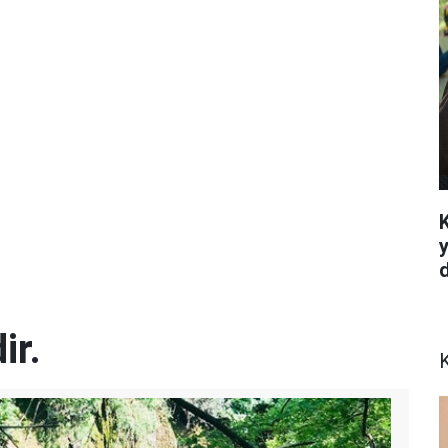
ir.
K