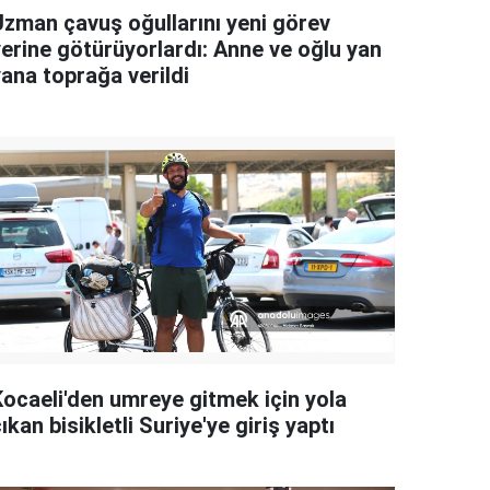
Uzman çavuş oğullarını yeni görev
yerine götürüyorlardı: Anne ve oğlu yan
yana toprağa verildi
Kocaeli'den umreye gitmek için yola
ıkan bisikletli Suriye'ye giriş yaptı