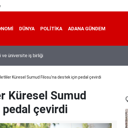
e
ONOMI
DÜNYA
POLİTİKA
ADANA GÜNDEM
 taşımacıları yeni plaka ihalesine tepki gösterdi
letliler Küresel Sumud Filosu'na destek için pedal çevirdi
ler Küresel Sumud
 pedal çevirdi