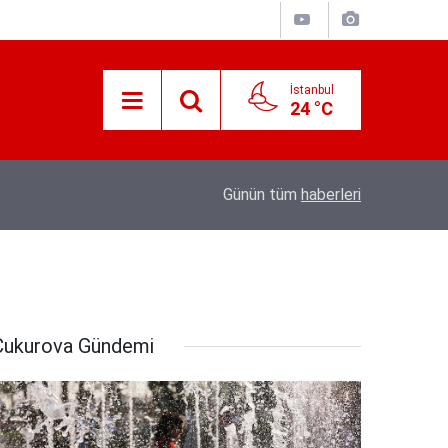
İstanbul
24 °C
Süreyya Yavuz Hanimefendi Adana Yedipinar 
17:30
Günün tüm
haberleri
Danişma Merkezini Ziyaret Etti
Çukurova Gündemi