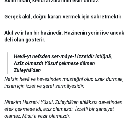
Akıllı insan, kendi arzularının esiri olmaz.
Gerçek akıl, doğru kararı vermek için sabretmektir
.
Akıl ve irfan bir hazinedir. Hazinenin yerini ise ancak
deli olan gösterir.
Hevâ-yı nefsden ser-mâye-i izzetdir istiğnâ,
Azîz olmazdı Yûsuf çekmese dâmen
Züleyhâ’dan
Nefsin hevâ ve hevesinden müstağnî olup uzak durmak,
insan için izzet ve şeref sermâyesidir.
Nitekim Hazret-i Yûsuf, Züleyhâ’nın ahlâksız davetinden
etek çekmese idi, aziz olamazdı. İzzetli bir şahsiyet
olamaz, Mısır’a vezir olamazdı.