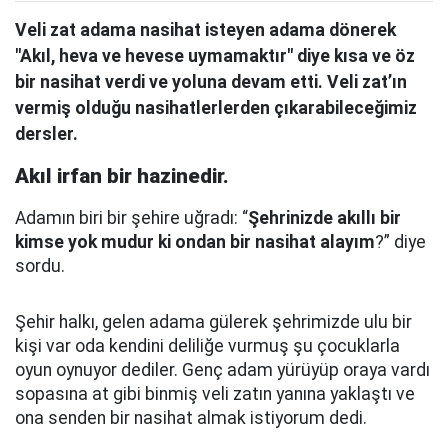
Veli zat adama nasihat isteyen adama dönerek
"Akıl, heva ve hevese uymamaktır" diye kısa ve öz
bir nasihat verdi ve yoluna devam etti. Veli zat’ın
vermiş olduğu nasihatlerlerden çıkarabileceğimiz
dersler.
Akıl irfan bir hazinedir.
Adamın biri bir şehire uğradı: “
Şehrinizde akıllı bir
kimse yok mudur ki ondan bir nasihat alayım
?” diye
sordu.
Şehir halkı, gelen adama gülerek şehrimizde ulu bir
kişi var oda kendini deliliğe vurmuş şu çocuklarla
oyun oynuyor dediler.
Genç adam yürüyüp oraya vardı
sopasına at gibi binmiş veli zatın yanına yaklaştı
ve
ona senden bir nasihat almak istiyorum dedi.