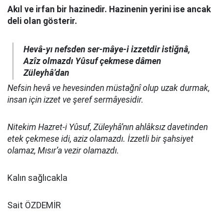
Akıl ve irfan bir hazinedir. Hazinenin yerini ise ancak
deli olan gösterir.
Hevâ-yı nefsden ser-mâye-i izzetdir istiğnâ,
Azîz olmazdı Yûsuf çekmese dâmen
Züleyhâ’dan
Nefsin hevâ ve hevesinden müstağnî olup uzak durmak,
insan için izzet ve şeref sermâyesidir.
Nitekim Hazret-i Yûsuf, Züleyhâ’nın ahlâksız davetinden
etek çekmese idi, aziz olamazdı. İzzetli bir şahsiyet
olamaz, Mısır’a vezir olamazdı.
Kalın sağlıcakla
Sait ÖZDEMİR