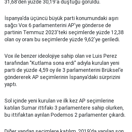
31,68'den yüzde 30,19'a düştüğü görüldü.
İspanya'da üçüncü büyük parti konumundaki aşırı
sağcı Vox 6 parlamenterini AP'ye gönderse de
partinin Temmuz 2023'teki seçimlerde yüzde 12,38
olan oy oranı bu seçimlerde yüzde 9,62'ye geriledi.
Vox ile benzer ideolojiye sahip olan ve Luis Perez
tarafından "Kutlama sona erdi" adıyla kurulan yeni
parti de yüzde 4,59 oy ile 3 parlamenterini Brüksel'e
göndererek AP seçimlerinin İspanya'daki sürprizini
yaptı.
Sol içinde yeni kurulan ve ilk kez AP seçimlerine
katılan Sumar ittifakı 3 parlamentere sahip olurken,
bu ittifaktan ayrılan Podemos 2 parlamenter çıkardı.
Diğer yandan seçimlere katılım, 2019'da yapılan son