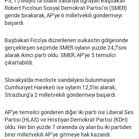
PS, 15 Mayıs’ta silahlı saldırıya uğrayan Başbakan
Robert Fico’nun Sosyal Demokrat Partisi'ni (SMER)
geride bırakarak, AP’ye 6 milletvekili göndermeyi
başardı.
Başbakan Fico’ya düzenlenen suikastın gölgesinde
gerçekleşen seçimde SMER oyların yüzde 24,7’sini
alarak ikinci parti oldu. SMER, AP’ye 5 temsilci
çıkartabildi.
Slovakya’da mecliste sandalyesi bulunmayan
Cumhuriyet Hareketi ise oyların 12,5’ini alarak,
Strazburg’a 2 milletvekili göndermeyi başardı.
AP’ye temsilci gönderen diğer iki parti ise Liberal Ses
Partisi (HLAS) ve Hristiyan Demokrat Partisi (KDH)
oldu. Her biri yüzde 7 oranında oy alan bu iki partiden
birer milletvekili AP'ye gitmeye hak kazandı.