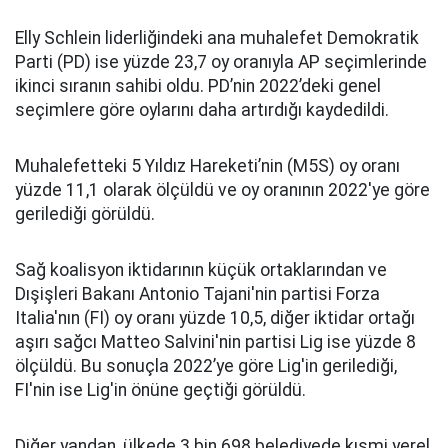
Elly Schlein liderliğindeki ana muhalefet Demokratik
Parti (PD) ise yüzde 23,7 oy oranıyla AP seçimlerinde
ikinci sıranın sahibi oldu. PD’nin 2022’deki genel
seçimlere göre oylarını daha artırdığı kaydedildi.
Muhalefetteki 5 Yıldız Hareketi’nin (M5S) oy oranı
yüzde 11,1 olarak ölçüldü ve oy oranının 2022'ye göre
gerilediği görüldü.
Sağ koalisyon iktidarının küçük ortaklarından ve
Dışişleri Bakanı Antonio Tajani'nin partisi Forza
Italia'nın (FI) oy oranı yüzde 10,5, diğer iktidar ortağı
aşırı sağcı Matteo Salvini'nin partisi Lig ise yüzde 8
ölçüldü. Bu sonuçla 2022’ye göre Lig'in gerilediği,
FI'nin ise Lig'in önüne geçtiği görüldü.
Diğer yandan, ülkede 3 bin 698 belediyede kısmi yerel