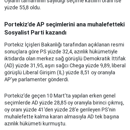
Oyların tamamının sayıldığı seçime katılım oranı ise
yüzde 55,8 oldu.
Portekiz'de AP seçimlerini ana muhalefetteki
Sosyalist Parti kazandı
Portekiz İçişleri Bakanlığı tarafından açıklanan resmi
sonuçlara göre PS yüzde 32,4, azınlık hükümetiyle
iktidarda olan merkez sağ görüşlü Demokratik İttifak
(AD) yüzde 31,95, aşırı sağcı Chega yüzde 9,89, liberal
görüşlü Liberal Girişim (IL) yüzde 8,51 oy oranıyla
AP'ye parlamenter gönderdi.
Portekiz'de geçen 10 Mart'ta yapılan erken genel
seçimlerde AD yüzde 28,85 oy oranıyla birinci çıkmış,
oy oranı yüzde 41'den yüzde 28'e gerileyen PS'nin
muhalefette kalma kararı almasıyla AD tek başına
azınlık hükümeti kurmuştu.