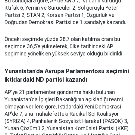
Bu sonuçlara göre, AP’de ANO 7, iktidarın kurduğu
ittifak 6, Yemin ve Sürücüler 2, Sol görüşlü Yeter
Partisi 2, STAN 2, Korsan Partisi 1, Özgürlük ve
Doğrudan Demokrasi Partisi de 1 sandalye kazandı.
Önceki seçimde yüzde 28,7 olan katılma oranı bu
seçimde 36,5’e yükselerek, ülke tarihindeki AP
seçimine yönelik en yüksek seviye olduğu bildirildi.
Yunanistan'da Avrupa Parlamentosu seçimini
iktidardaki ND partisi kazandı
AP'ye 21 parlamenter gönderme hakkı bulunan
Yunanistan'da İçişleri Bakanlığının açıkladığı resmi
olmayan verilere göre, İktidardaki Yeni Demokrasi
AP'de 7, ana muhalefetteki Radikal Sol Koalisyon
(SYRIZA) 4, Panhelenik Sosyalist Hareket (PASOK) 3,
Yunan Çözümü 2, Yunanistan Komünist Partisi (KKE)