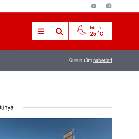
İstanbul
25 °C
21:17
Tarihi Tepebağ Projesi Değerlendirme Toplant
Günün tüm
haberleri
Dünya