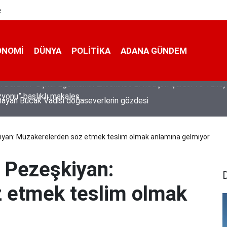
e
ONOMI
DÜNYA
POLİTİKA
ADANA GÜNDEM
mayan Bucak Vadisi doğaseverlerin gözdesi
yan: Müzakerelerden söz etmek teslim olmak anlamına gelmiyor
 Pezeşkiyan:
 etmek teslim olmak