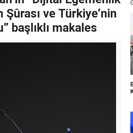
m Şûrası ve Türkiye’nin
u” başlıklı makales