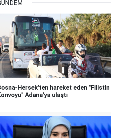
GÜNDEM
Bosna-Hersek'ten hareket eden "Filistin
Konvoyu" Adana'ya ulaştı