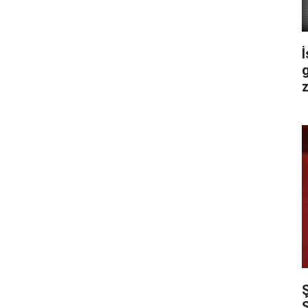
İ
z
S