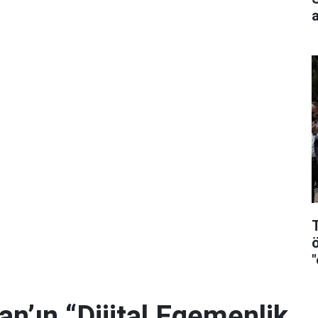
T
an’ın “Dijital Egemenlik