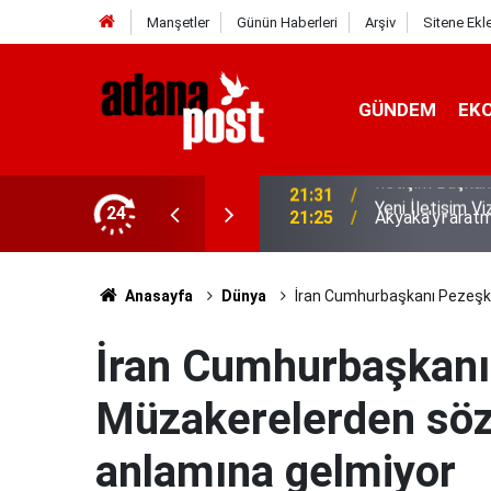
Manşetler
Günün Haberleri
Arşiv
Sitene Ekl
GÜNDEM
EK
de 2. İletişim Şûrası ve Türkiye’nin
24
21:25
Akyaka'yı arat
Anasayfa
Dünya
İran Cumhurbaşkanı Pezeşki
İran Cumhurbaşkanı
Müzakerelerden söz
anlamına gelmiyor