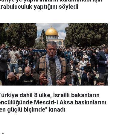
arabuluculuk yaptığını söyledi
ürkiye dahil 8 ülke, İsrailli bakanların
öncülüğünde Mescid-i Aksa baskınlarını
"en güçlü biçimde" kınadı