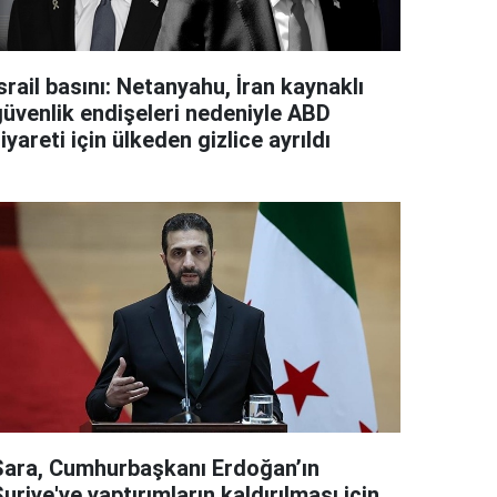
srail basını: Netanyahu, İran kaynaklı
güvenlik endişeleri nedeniyle ABD
iyareti için ülkeden gizlice ayrıldı
Şara, Cumhurbaşkanı Erdoğan’ın
uriye'ye yaptırımların kaldırılması için