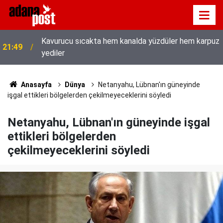
Kavurucu sıcakta hem kanalda yüzdüler hem karpuz
21:49
yediler
İletişim Başkanı Duran’ın “Dijital Egemenlik
21:31
Ekseninde 2. İletişim Şûrası ve Türkiye’nin Yeni
İletişim Vizyonu” başlıklı makales
Anasayfa
Dünya
Netanyahu, Lübnan'ın güneyinde
işgal ettikleri bölgelerden çekilmeyeceklerini söyledi
Netanyahu, Lübnan'ın güneyinde işgal
ettikleri bölgelerden
çekilmeyeceklerini söyledi