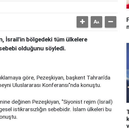
F
İsrail'in bölgedeki tüm ülkelere
n sebebi olduğunu söyledi.
çıklamaya göre, Pezeşkiyan, başkent Tahran'da
meyni Uluslararası Konferansı"nda konuştu.
emine değinen Pezeşkiyan, "Siyonist rejim (İsrail)
esel istikrarsızlığın sebebidir. İslam ülkeleri bu
konuştu.
v