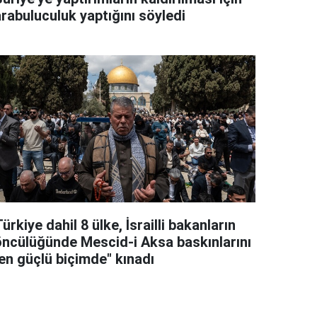
arabuluculuk yaptığını söyledi
ürkiye dahil 8 ülke, İsrailli bakanların
öncülüğünde Mescid-i Aksa baskınlarını
"en güçlü biçimde" kınadı