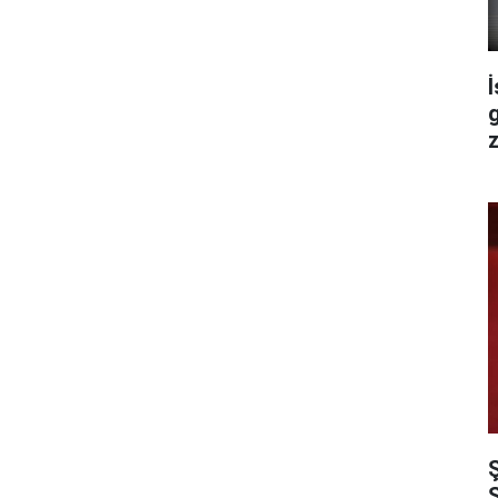
İ
z
S