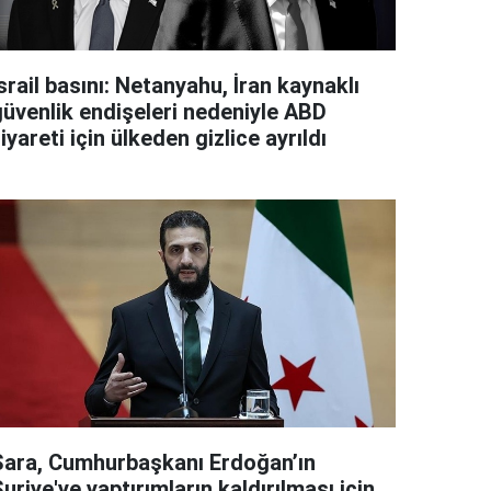
srail basını: Netanyahu, İran kaynaklı
güvenlik endişeleri nedeniyle ABD
iyareti için ülkeden gizlice ayrıldı
Şara, Cumhurbaşkanı Erdoğan’ın
uriye'ye yaptırımların kaldırılması için