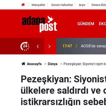
Manşetler
Günün Haberleri
Arşiv
Sitene Ekl
GÜNDEM
EK
24
17:41
Adana'da servis
Anasayfa
Dünya
Pezeşkiyan: Siyonist rejim bö
Pezeşkiyan: Siyonis
ülkelere saldırdı ve 
istikrarsızlığın sebe