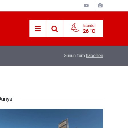
İstanbul
26 °C
Süreyya Yavuz Hanimefendi Adana Yedipinar 
17:30
Günün tüm
haberleri
Danişma Merkezini Ziyaret Etti
Dünya