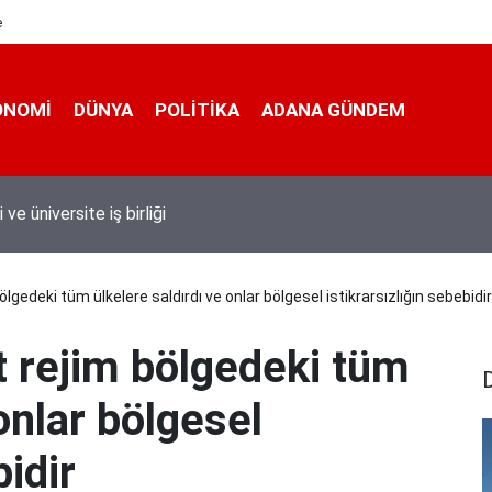
e
ONOMI
DÜNYA
POLİTİKA
ADANA GÜNDEM
 taşımacıları yeni plaka ihalesine tepki gösterdi
lgedeki tüm ülkelere saldırdı ve onlar bölgesel istikrarsızlığın sebebidir
t rejim bölgedeki tüm
onlar bölgesel
bidir