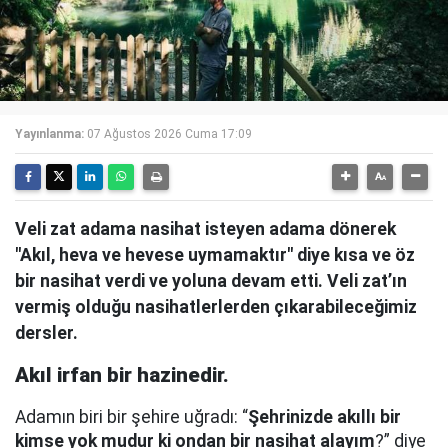
Yayınlanma:
07 Ağustos 2026 Cuma 17:09
Veli zat adama nasihat isteyen adama dönerek
"Akıl, heva ve hevese uymamaktır" diye kısa ve öz
bir nasihat verdi ve yoluna devam etti. Veli zat’ın
vermiş olduğu nasihatlerlerden çıkarabileceğimiz
dersler.
Akıl irfan bir hazinedir.
Adamın biri bir şehire uğradı: “
Şehrinizde akıllı bir
kimse yok mudur ki ondan bir nasihat alayım
?” diye