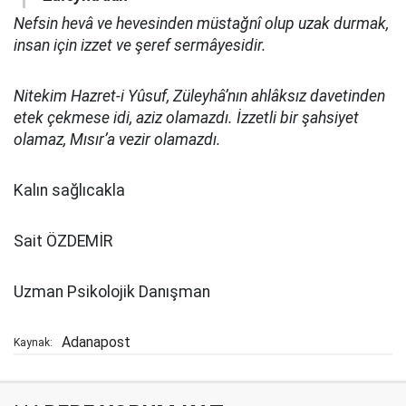
Nefsin hevâ ve hevesinden müstağnî olup uzak durmak,
insan için izzet ve şeref sermâyesidir.
Nitekim Hazret-i Yûsuf, Züleyhâ’nın ahlâksız davetinden
etek çekmese idi, aziz olamazdı. İzzetli bir şahsiyet
olamaz, Mısır’a vezir olamazdı.
Kalın sağlıcakla
Sait ÖZDEMİR
Uzman Psikolojik Danışman
Adanapost
Kaynak: