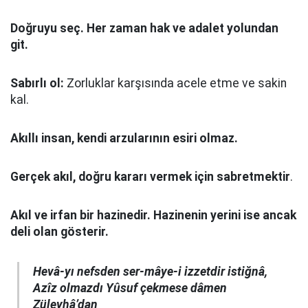
Doğruyu seç.
Her zaman hak ve adalet yolundan
git.
Sabırlı ol:
Zorluklar karşısında acele etme ve sakin
kal.
Akıllı insan, kendi arzularının esiri olmaz.
Gerçek akıl, doğru kararı vermek için sabretmektir
.
Akıl ve irfan bir hazinedir. Hazinenin yerini ise ancak
deli olan gösterir.
Hevâ-yı nefsden ser-mâye-i izzetdir istiğnâ,
Azîz olmazdı Yûsuf çekmese dâmen
Züleyhâ’dan