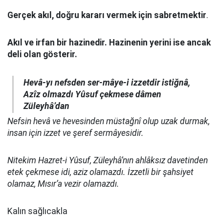
Gerçek akıl, doğru kararı vermek için sabretmektir
.
Akıl ve irfan bir hazinedir. Hazinenin yerini ise ancak
deli olan gösterir.
Hevâ-yı nefsden ser-mâye-i izzetdir istiğnâ,
Azîz olmazdı Yûsuf çekmese dâmen
Züleyhâ’dan
Nefsin hevâ ve hevesinden müstağnî olup uzak durmak,
insan için izzet ve şeref sermâyesidir.
Nitekim Hazret-i Yûsuf, Züleyhâ’nın ahlâksız davetinden
etek çekmese idi, aziz olamazdı. İzzetli bir şahsiyet
olamaz, Mısır’a vezir olamazdı.
Kalın sağlıcakla