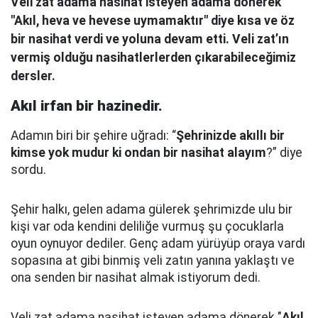
Veli zat adama nasihat isteyen adama dönerek
"Akıl, heva ve hevese uymamaktır" diye kısa ve öz
bir nasihat verdi ve yoluna devam etti. Veli zat’ın
vermiş olduğu nasihatlerlerden çıkarabileceğimiz
dersler.
Akıl irfan bir hazinedir.
Adamın biri bir şehire uğradı: “
Şehrinizde akıllı bir
kimse yok mudur ki ondan bir nasihat alayım
?” diye
sordu.
Şehir halkı, gelen adama gülerek şehrimizde ulu bir
kişi var oda kendini deliliğe vurmuş şu çocuklarla
oyun oynuyor dediler.
Genç adam yürüyüp oraya vardı
sopasına at gibi binmiş veli zatın yanına yaklaştı
ve
ona senden bir nasihat almak istiyorum dedi.
Veli zat adama nasihat isteyen adama dönerek "
Akıl,