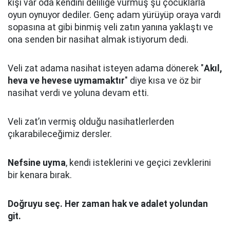
kişi var oda kendini deliliğe vurmuş şu çocuklarla
oyun oynuyor dediler.
Genç adam yürüyüp oraya vardı
sopasına at gibi binmiş veli zatın yanına yaklaştı
ve
ona senden bir nasihat almak istiyorum dedi.
Veli zat adama nasihat isteyen adama dönerek "
Akıl,
heva ve hevese uymamaktır
" diye kısa ve öz bir
nasihat verdi ve yoluna devam etti.
Veli zat’ın vermiş olduğu nasihatlerlerden
çıkarabileceğimiz dersler.
Nefsine uyma
, kendi isteklerini ve geçici zevklerini
bir kenara bırak.
Doğruyu seç.
Her zaman hak ve adalet yolundan
git.