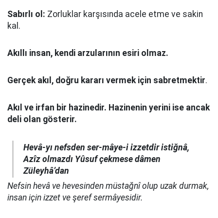
Sabırlı ol:
Zorluklar karşısında acele etme ve sakin
kal.
Akıllı insan, kendi arzularının esiri olmaz.
Gerçek akıl, doğru kararı vermek için sabretmektir
.
Akıl ve irfan bir hazinedir. Hazinenin yerini ise ancak
deli olan gösterir.
Hevâ-yı nefsden ser-mâye-i izzetdir istiğnâ,
Azîz olmazdı Yûsuf çekmese dâmen
Züleyhâ’dan
Nefsin hevâ ve hevesinden müstağnî olup uzak durmak,
insan için izzet ve şeref sermâyesidir.