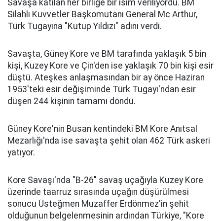
Savaşa katılan her birliğe bir isim veriliyordu. BM
Silahlı Kuvvetler Başkomutanı General Mc Arthur,
Türk Tugayına "Kutup Yıldızı" adını verdi.
Savaşta, Güney Kore ve BM tarafında yaklaşık 5 bin
kişi, Kuzey Kore ve Çin'den ise yaklaşık 70 bin kişi esir
düştü. Ateşkes anlaşmasından bir ay önce Haziran
1953'teki esir değişiminde Türk Tugayı'ndan esir
düşen 244 kişinin tamamı döndü.
Güney Kore'nin Busan kentindeki BM Kore Anıtsal
Mezarlığı'nda ise savaşta şehit olan 462 Türk askeri
yatıyor.
Kore Savaşı'nda "B-26" savaş uçağıyla Kuzey Kore
üzerinde taarruz sırasında uçağın düşürülmesi
sonucu Üsteğmen Muzaffer Erdönmez'in şehit
olduğunun belgelenmesinin ardından Türkiye, "Kore