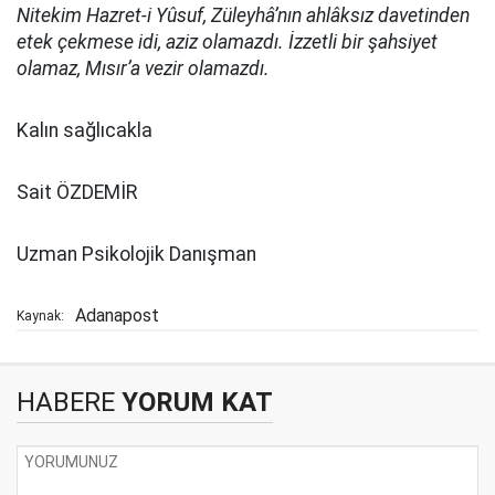
Nitekim Hazret-i Yûsuf, Züleyhâ’nın ahlâksız davetinden
etek çekmese idi, aziz olamazdı. İzzetli bir şahsiyet
olamaz, Mısır’a vezir olamazdı.
Kalın sağlıcakla
Sait ÖZDEMİR
Uzman Psikolojik Danışman
Adanapost
Kaynak:
HABERE
YORUM KAT