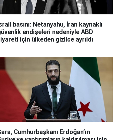
srail basını: Netanyahu, İran kaynaklı
güvenlik endişeleri nedeniyle ABD
iyareti için ülkeden gizlice ayrıldı
Şara, Cumhurbaşkanı Erdoğan’ın
uriye'ye yaptırımların kaldırılması için