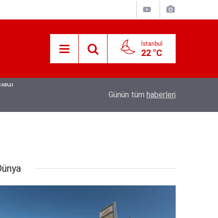
İstanbul
22 °C
19:56
Kıymetli Cumhurbaşkanımız’a Arz Olunur
Günün tüm
haberleri
Dünya