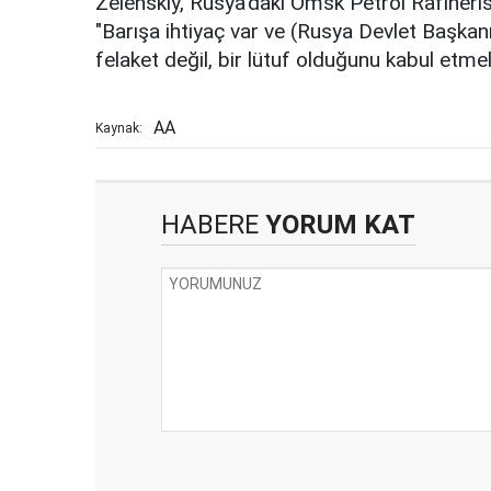
Zelenskiy, Rusya'daki Omsk Petrol Rafineris
"Barışa ihtiyaç var ve (Rusya Devlet Başkanı
felaket değil, bir lütuf olduğunu kabul etmel
AA
Kaynak:
HABERE
YORUM KAT