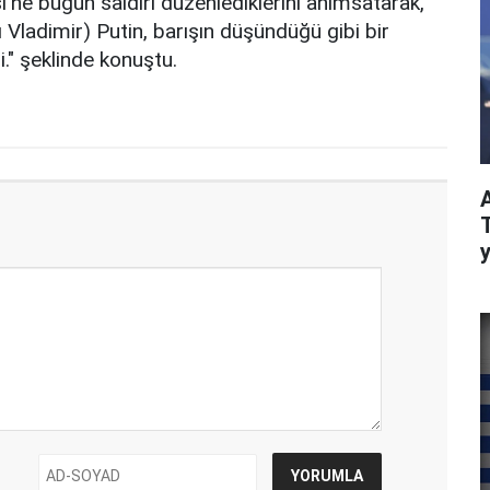
i'ne bugün saldırı düzenlediklerini anımsatarak,
 Vladimir) Putin, barışın düşündüğü gibi bir
i." şeklinde konuştu.
y