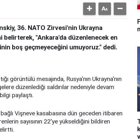
F
skiy, 36.⁠ ⁠NATO Zirvesi'nin Ukrayna
ni belirterek, "Ankara'da düzenlenecek en
sinin boş geçmeyeceğini umuyoruz." dedi.
ığı görüntülü mesajında, Rusya'nın Ukrayna'nın
gelere düzenlediği saldırılar nedeniyle devam
lgi paylaştı.
bağlı Vişneve kasabasına dün geceden itibaren
enlerin sayısının 22'ye yükseldiğini bildiren
lirtti.
v