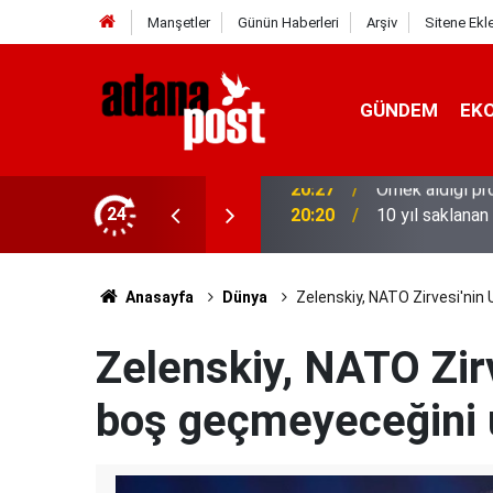
Manşetler
Günün Haberleri
Arşiv
Sitene Ekl
GÜNDEM
EK
stanede asistan doktorluğa başladı
24
20:20
10 yıl saklana
Anasayfa
Dünya
Zelenskiy, NATO Zirvesi'nin
Zelenskiy, NATO Zirv
boş geçmeyeceğini 