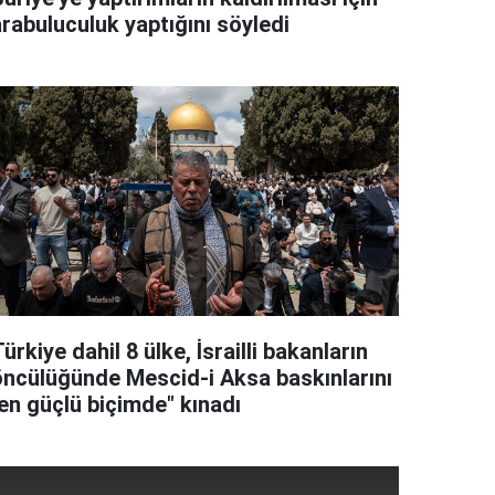
arabuluculuk yaptığını söyledi
ürkiye dahil 8 ülke, İsrailli bakanların
öncülüğünde Mescid-i Aksa baskınlarını
"en güçlü biçimde" kınadı