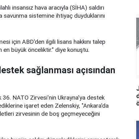
hlı insansız hava aracıyla (SİHA) saldırı
va savunma sistemine ihtiyaç duyduklarını
esi için ABD'den ilgili lisans hakkını talep
in en büyük önceliktir." diye konuştu.
destek sağlanması açısından
k 36.⁠ ⁠NATO Zirvesi'nin Ukrayna'ya destek
ö
iklerine işaret eden Zelenskiy, "Ankara'da
etleri zirvesinin de boş geçmeyeceğini