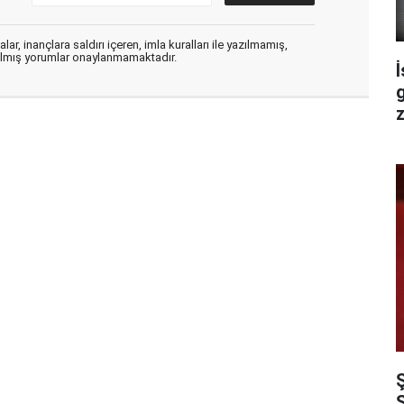
ar, inançlara saldırı içeren, imla kuralları ile yazılmamış,
zılmış yorumlar onaylanmamaktadır.
İ
z
S