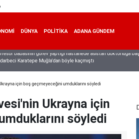
e
ONOMI
DÜNYA
POLİTİKA
ADANA GÜNDEM
n darbeci Karatepe Muğla’dan böyle kaçmıştı
 Ukrayna için boş geçmeyeceğini umduklarını söyledi
esi'nin Ukrayna için
umduklarını söyledi