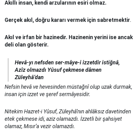
Akıllı insan, kendi arzularının esiri olmaz.
Gerçek akıl, doğru kararı vermek için sabretmektir
.
Akıl ve irfan bir hazinedir. Hazinenin yerini ise ancak
deli olan gösterir.
Hevâ-yı nefsden ser-mâye-i izzetdir istiğnâ,
Azîz olmazdı Yûsuf çekmese dâmen
Züleyhâ’dan
Nefsin hevâ ve hevesinden müstağnî olup uzak durmak,
insan için izzet ve şeref sermâyesidir.
Nitekim Hazret-i Yûsuf, Züleyhâ’nın ahlâksız davetinden
etek çekmese idi, aziz olamazdı. İzzetli bir şahsiyet
olamaz, Mısır’a vezir olamazdı.