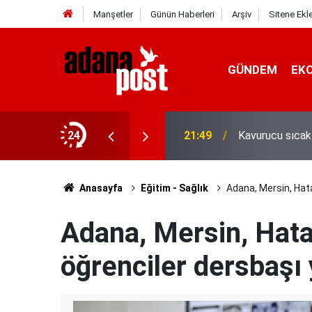
Manşetler
Günün Haberleri
Arşiv
Sitene Ekl
GÜNDEM
EK
gin, sabırsız ve öfkeli hissedebiliriz"
24
21:49
Kavurucu sıcak
Anasayfa
Eğitim - Sağlık
Adana, Mersin, Hat
Adana, Mersin, Hat
öğrenciler dersbaşı 