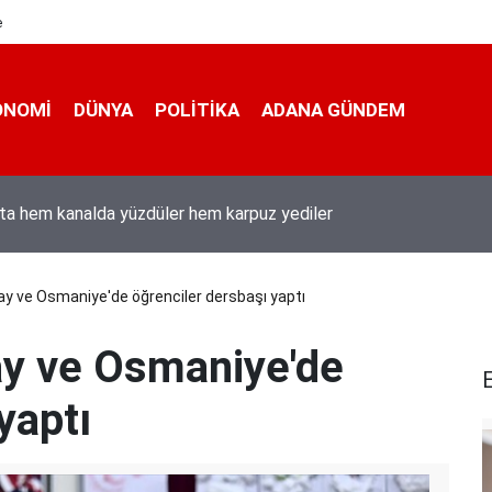
e
ONOMI
DÜNYA
POLİTİKA
ADANA GÜNDEM
ta hem kanalda yüzdüler hem karpuz yediler
ay ve Osmaniye'de öğrenciler dersbaşı yaptı
ay ve Osmaniye'de
E
yaptı