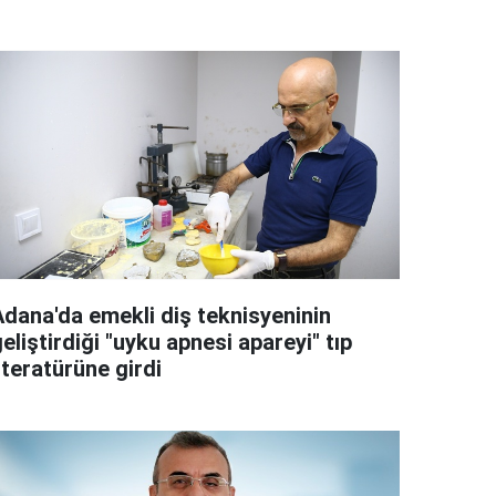
Adana'da emekli diş teknisyeninin
eliştirdiği "uyku apnesi apareyi" tıp
iteratürüne girdi