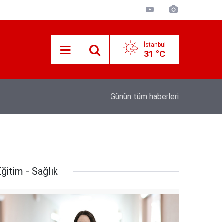
İstanbul
31 °C
İletişim Başkanı Duran’ın “Dijital Egemenlik Ek
21:31
Günün tüm
haberleri
Yeni İletişim Vizyonu” başlıklı makales
ğitim - Sağlık