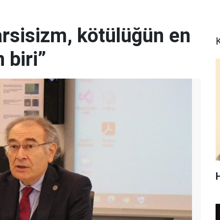
arsisizm, kötülüğün en
K
 biri”