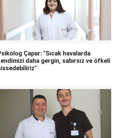
Psikolog Çapar: "Sıcak havalarda
endimizi daha gergin, sabırsız ve öfkeli
issedebiliriz"