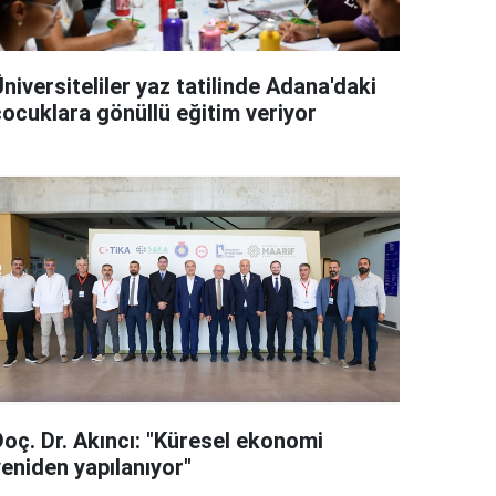
niversiteliler yaz tatilinde Adana'daki
çocuklara gönüllü eğitim veriyor
Doç. Dr. Akıncı: "Küresel ekonomi
yeniden yapılanıyor"