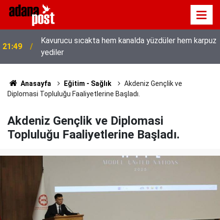
Kavurucu sıcakta hem kanalda yüzdüler hem karpuz
21:49
yediler
İletişim Başkanı Duran’ın “Dijital Egemenlik
21:31
Ekseninde 2. İletişim Şûrası ve Türkiye’nin Yeni
İletişim Vizyonu” başlıklı makales
Anasayfa
Eğitim - Sağlık
Akdeniz Gençlik ve
Diplomasi Topluluğu Faaliyetlerine Başladı.
Akdeniz Gençlik ve Diplomasi
Topluluğu Faaliyetlerine Başladı.