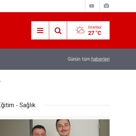
İstanbul
27 °C
07:22
Bosna-Hersek'ten hareket eden "Filistin Konv
Günün tüm
haberleri
r
ğitim - Sağlık