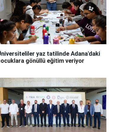
niversiteliler yaz tatilinde Adana'daki
çocuklara gönüllü eğitim veriyor