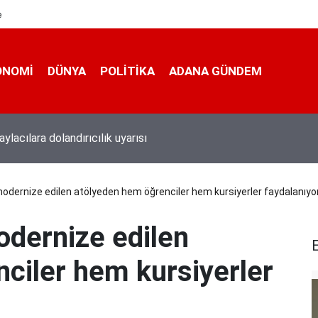
e
ONOMI
DÜNYA
POLİTİKA
ADANA GÜNDEM
antaj elde etti
modernize edilen atölyeden hem öğrenciler hem kursiyerler faydalanıyo
odernize edilen
E
ciler hem kursiyerler