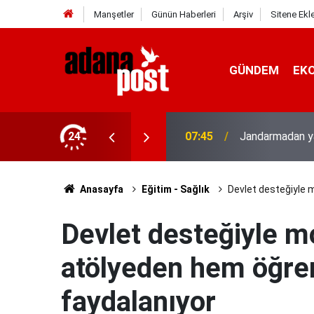
Manşetler
Günün Haberleri
Arşiv
Sitene Ekl
GÜNDEM
EK
24
07:26
Fenerbahçe, av
Anasayfa
Eğitim - Sağlık
Devlet desteğiyle 
Devlet desteğiyle m
atölyeden hem öğren
faydalanıyor