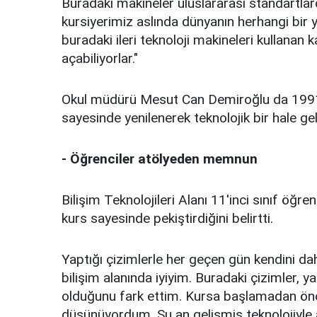
Buradaki makineler uluslararası standartlar
kursiyerimiz aslında dünyanın herhangi bir y
buradaki ileri teknoloji makineleri kullanan ka
açabiliyorlar."
Okul müdürü Mesut Can Demiroğlu da 1991 y
sayesinde yenilenerek teknolojik bir hale gel
- Öğrenciler atölyeden memnun
Bilişim Teknolojileri Alanı 11'inci sınıf öğr
kurs sayesinde pekiştirdiğini belirtti.
Yaptığı çizimlerle her geçen gün kendini dah
bilişim alanında iyiyim. Buradaki çizimler, y
olduğunu fark ettim. Kursa başlamadan önce
düşünüyordum. Şu an gelişmiş teknolojiyle a