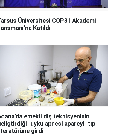
Tarsus Üniversitesi COP31 Akademi
Lansmanı’na Katıldı
Adana'da emekli diş teknisyeninin
eliştirdiği "uyku apnesi apareyi" tıp
iteratürüne girdi