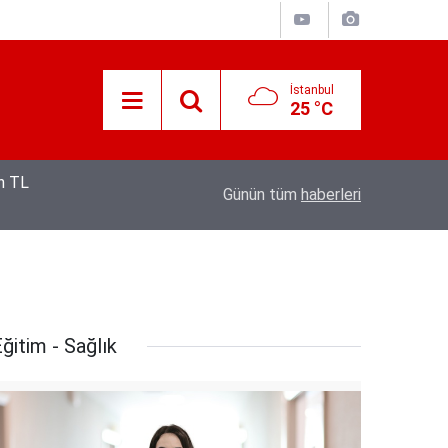
İstanbul
25 °C
12:53
Hava 40, asfalt 200 derece: Adana’da işçileri
Günün tüm
haberleri
ğitim - Sağlık