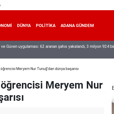
e
ONOMI
DÜNYA
POLİTİKA
ADANA GÜNDEM
eğiyle üretiyor, mesleğin yok olmamasına karşı direniyor
ji öğrencisi Meryem Nur Tunuğ’dan dünya başarısı
ji öğrencisi Meryem Nur
E
arısı