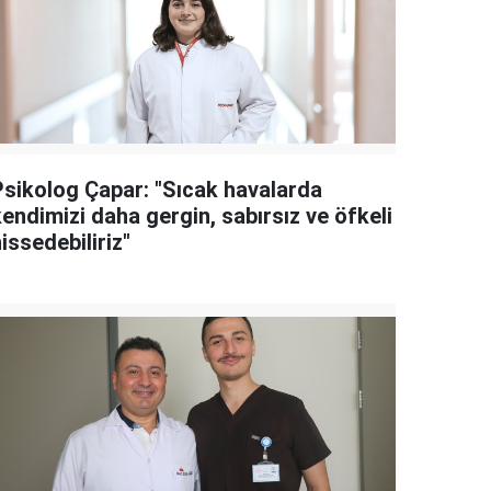
Psikolog Çapar: "Sıcak havalarda
endimizi daha gergin, sabırsız ve öfkeli
issedebiliriz"