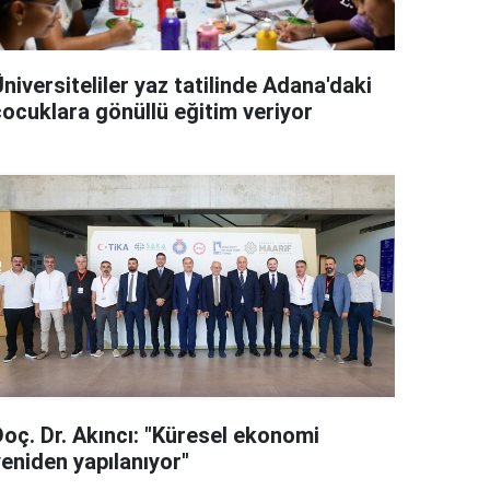
niversiteliler yaz tatilinde Adana'daki
çocuklara gönüllü eğitim veriyor
Doç. Dr. Akıncı: "Küresel ekonomi
yeniden yapılanıyor"