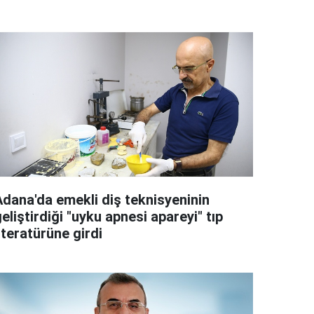
Adana'da emekli diş teknisyeninin
eliştirdiği "uyku apnesi apareyi" tıp
iteratürüne girdi