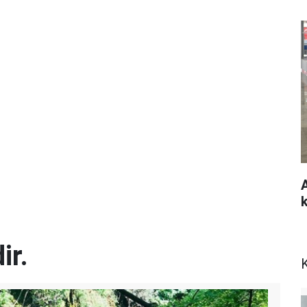
ir.
K