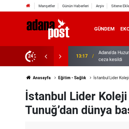
Manşetler
Günün Haberleri
Arşiv
Sitene Ekl
GÜNDEM
EK
hıs yakalandı, 3 milyon 924 bin TL
24
13:01
52 yıldır el em
Anasayfa
Eğitim - Sağlık
İstanbul Lider Kole
İstanbul Lider Kole
Tunuğ’dan dünya baş