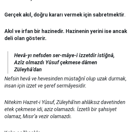
Gerçek akıl, doğru kararı vermek için sabretmektir
.
Akıl ve irfan bir hazinedir. Hazinenin yerini ise ancak
deli olan gösterir.
Hevâ-yı nefsden ser-mâye-i izzetdir istiğnâ,
Azîz olmazdı Yûsuf çekmese dâmen
Züleyhâ’dan
Nefsin hevâ ve hevesinden müstağnî olup uzak durmak,
insan için izzet ve şeref sermâyesidir.
Nitekim Hazret-i Yûsuf, Züleyhâ’nın ahlâksız davetinden
etek çekmese idi, aziz olamazdı. İzzetli bir şahsiyet
olamaz, Mısır’a vezir olamazdı.