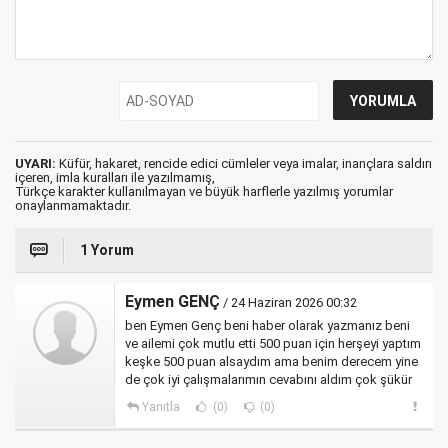
UYARI:
Küfür, hakaret, rencide edici cümleler veya imalar, inançlara saldırı
içeren, imla kuralları ile yazılmamış,
Türkçe karakter kullanılmayan ve büyük harflerle yazılmış yorumlar
onaylanmamaktadır.
1 Yorum
Eymen GENÇ
/ 24 Haziran 2026 00:32
ben Eymen Genç beni haber olarak yazmanız beni
ve ailemi çok mutlu etti 500 puan için herşeyi yaptım
keşke 500 puan alsaydım ama benim derecem yine
de çok iyi çalışmalarımın cevabını aldım çok şükür
Yanıtla
(0)
(0)