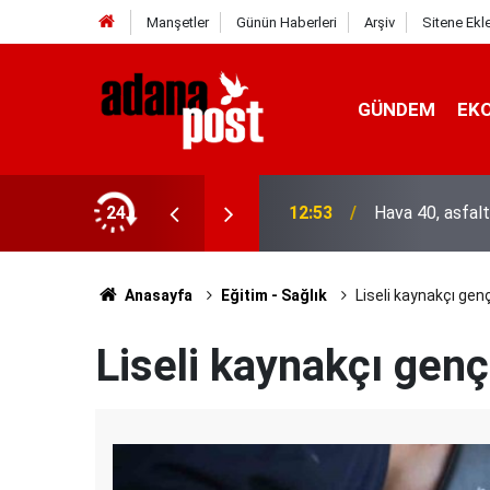
Manşetler
Günün Haberleri
Arşiv
Sitene Ekl
GÜNDEM
EK
asına karşı direniyor
24
12:53
Hava 40, asfalt
Anasayfa
Eğitim - Sağlık
Liseli kaynakçı genç
Liseli kaynakçı genç,