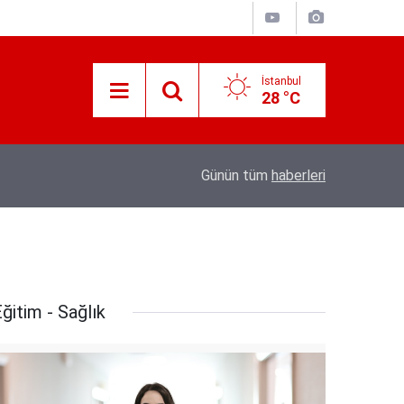
İstanbul
28 °C
18:20
Türkiye, Suudi Arabistan ve Pakistan arasın
Günün tüm
haberleri
ğitim - Sağlık