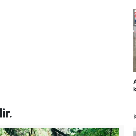
ir.
K