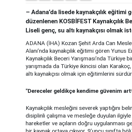
– Adana’da lisede kaynakçılık eğitimi 
düzenlenen KOSBİFEST Kaynakçılık Bece
Liseli genç, su altı kaynakçısı olmak ist
ADANA (İHA) Kozan Şehit Arda Can Mesleki
Alanı’nda kaynakçılık eğitimi gören Yunus
Kaynakçılık Beceri Yarışması’nda Türkiye bir
yarışmada da Türkiye ikincisi olan Karakoç,
altı kaynakçısı olmak için eğitimlerini sürdü
"Dereceler geldikçe kendime güvenim artt
Kaynakçılık mesleğini severek yaptığını beli
disiplinli çalışma ve mesleğe duyulan ilgiyle 
hareketler ve açıların doğru uygulanması ger
bir kaynak ortaya çıkıyor. 9’uncu sınıfta b