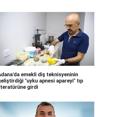
Adana'da emekli diş teknisyeninin
eliştirdiği "uyku apnesi apareyi" tıp
iteratürüne girdi