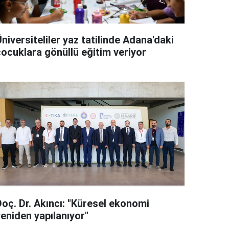
niversiteliler yaz tatilinde Adana'daki
çocuklara gönüllü eğitim veriyor
Doç. Dr. Akıncı: "Küresel ekonomi
yeniden yapılanıyor"