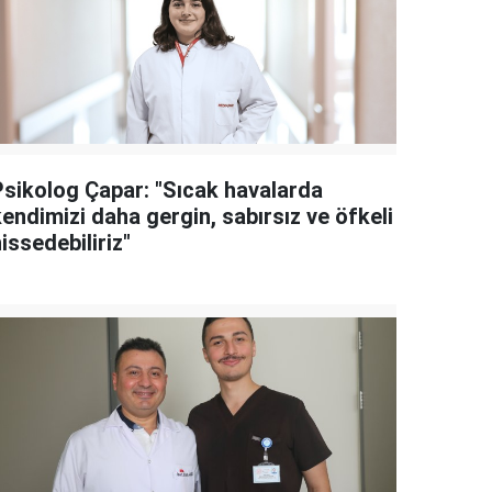
Psikolog Çapar: "Sıcak havalarda
endimizi daha gergin, sabırsız ve öfkeli
issedebiliriz"