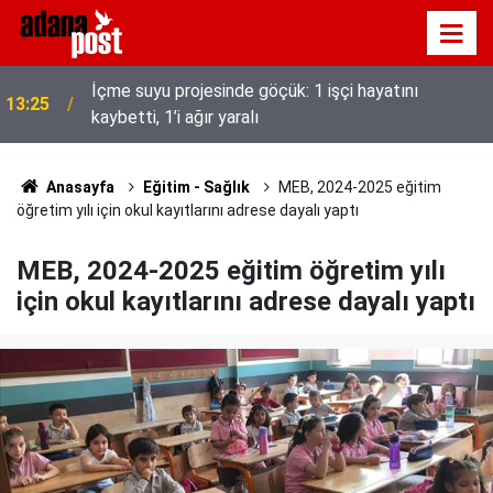
İçme suyu projesinde göçük: 1 işçi hayatını
13:25
kaybetti, 1’i ağır yaralı
Adana’da Huzur ve Güven uygulaması: 62 aranan
13:17
şahıs yakalandı, 3 milyon 924 bin TL ceza kesildi
Anasayfa
Eğitim - Sağlık
MEB, 2024-2025 eğitim
öğretim yılı için okul kayıtlarını adrese dayalı yaptı
MEB, 2024-2025 eğitim öğretim yılı
için okul kayıtlarını adrese dayalı yaptı