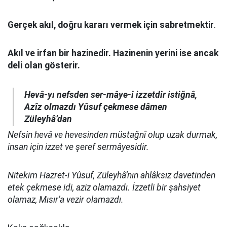
Gerçek akıl, doğru kararı vermek için sabretmektir
.
Akıl ve irfan bir hazinedir. Hazinenin yerini ise ancak
deli olan gösterir.
Hevâ-yı nefsden ser-mâye-i izzetdir istiğnâ,
Azîz olmazdı Yûsuf çekmese dâmen
Züleyhâ’dan
Nefsin hevâ ve hevesinden müstağnî olup uzak durmak,
insan için izzet ve şeref sermâyesidir.
Nitekim Hazret-i Yûsuf, Züleyhâ’nın ahlâksız davetinden
etek çekmese idi, aziz olamazdı. İzzetli bir şahsiyet
olamaz, Mısır’a vezir olamazdı.